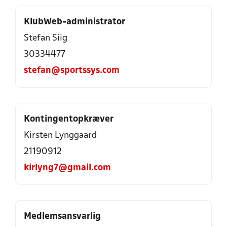
KlubWeb-administrator
Stefan Siig
30334477
stefan@sportssys.com
Kontingentopkræver
Kirsten Lynggaard
21190912
kirlyng7@gmail.com
Medlemsansvarlig