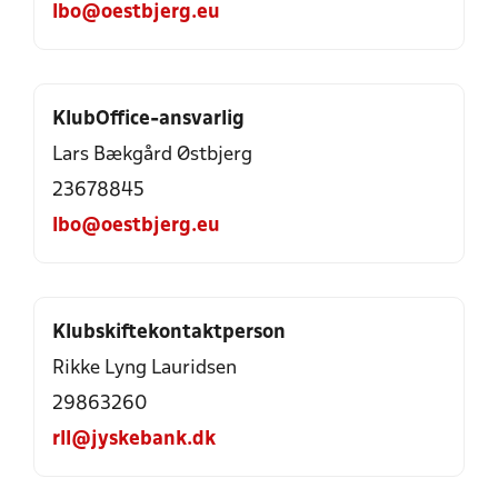
lbo@oestbjerg.eu
KlubOffice-ansvarlig
Lars Bækgård Østbjerg
23678845
lbo@oestbjerg.eu
Klubskiftekontaktperson
Rikke Lyng Lauridsen
29863260
rll@jyskebank.dk