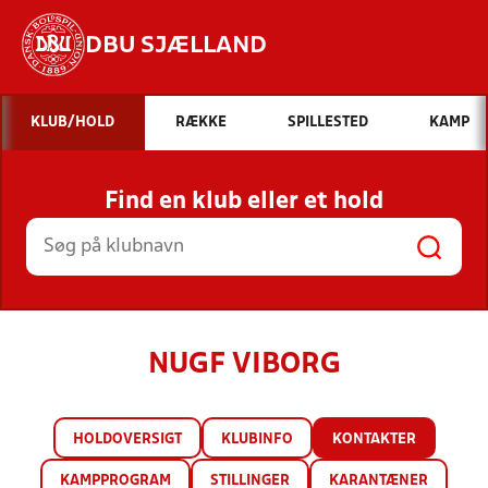
DBU SJÆLLAND
Hvad vil du søge efter?
KLUB/HOLD
RÆKKE
SPILLESTED
KAMP
INDHOLD OG NYHEDER
Find en klub eller et hold
STILLINGER, RESULTATER, KLUBBER OG
HOLD
NUGF VIBORG
HOLDOVERSIGT
KLUBINFO
KONTAKTER
KAMPPROGRAM
STILLINGER
KARANTÆNER