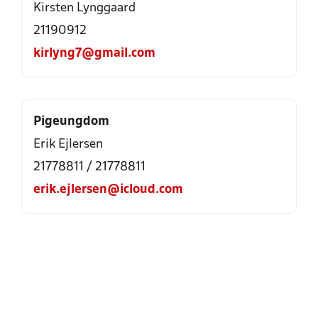
Kirsten Lynggaard
21190912
kirlyng7@gmail.com
Pigeungdom
Erik Ejlersen
21778811
/
21778811
erik.ejlersen@icloud.com