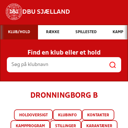
DBU SJÆLLAND
Hvad vil du søge efter?
KLUB/HOLD
RÆKKE
SPILLESTED
KAMP
INDHOLD OG NYHEDER
Find en klub eller et hold
STILLINGER, RESULTATER, KLUBBER OG
HOLD
DRONNINGBORG B
HOLDOVERSIGT
KLUBINFO
KONTAKTER
KAMPPROGRAM
STILLINGER
KARANTÆNER