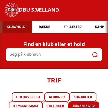
DBU SJÆLLAND
Hvad vil du søge efter?
KLUB/HOLD
RÆKKE
SPILLESTED
KAMP
INDHOLD OG NYHEDER
Find en klub eller et hold
STILLINGER, RESULTATER, KLUBBER OG
HOLD
TRIF
HOLDOVERSIGT
KLUBINFO
KONTAKTER
KAMPPROGRAM
STILLINGER
KARANTÆNER