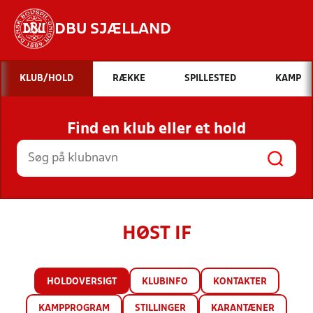
DBU SJÆLLAND
Hvad vil du søge efter?
KLUB/HOLD
RÆKKE
SPILLESTED
KAMP
INDHOLD OG NYHEDER
Find en klub eller et hold
STILLINGER, RESULTATER, KLUBBER OG
HOLD
HØST IF
HOLDOVERSIGT
KLUBINFO
KONTAKTER
KAMPPROGRAM
STILLINGER
KARANTÆNER