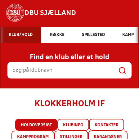
DBU SJÆLLAND
Hvad vil du søge efter?
KLUB/HOLD
RÆKKE
SPILLESTED
KAMP
INDHOLD OG NYHEDER
Find en klub eller et hold
STILLINGER, RESULTATER, KLUBBER OG
HOLD
KLOKKERHOLM IF
HOLDOVERSIGT
KLUBINFO
KONTAKTER
KAMPPROGRAM
STILLINGER
KARANTÆNER