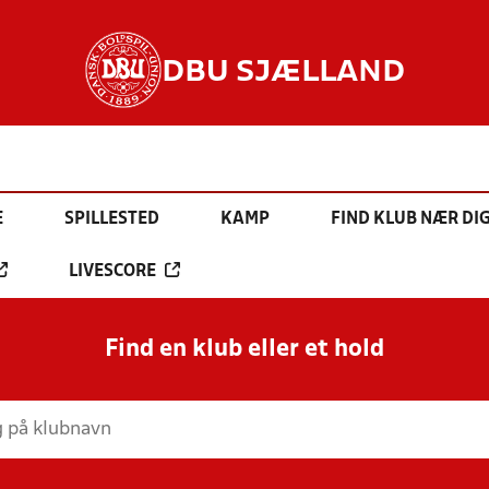
DBU SJÆLLAND
E
SPILLESTED
KAMP
FIND KLUB NÆR DI
LIVESCORE
Find en klub eller et hold