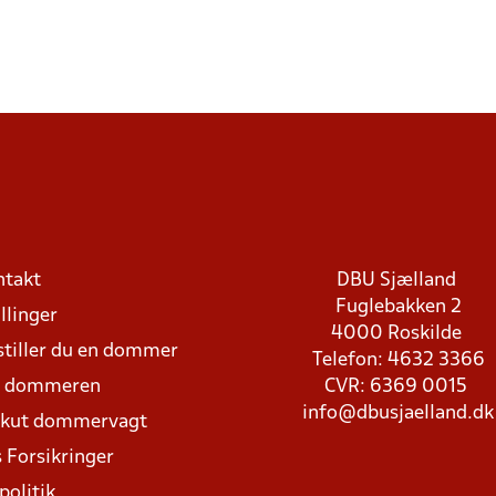
ntakt
DBU Sjælland
Fuglebakken 2
llinger
4000 Roskilde
stiller du en dommer
Telefon: 4632 3366
d dommeren
CVR: 6369 0015
info@dbusjaelland.dk
Akut dommervagt
 Forsikringer
politik