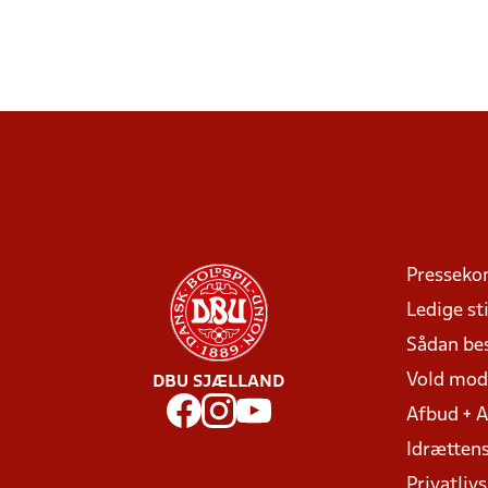
Presseko
Ledige sti
Sådan be
Vold mo
DBU SJÆLLAND
Afbud + 
Idrættens
Privatlivs