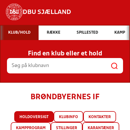
DBU SJÆLLAND
Hvad vil du søge efter?
KLUB/HOLD
RÆKKE
SPILLESTED
KAMP
INDHOLD OG NYHEDER
Find en klub eller et hold
STILLINGER, RESULTATER, KLUBBER OG
HOLD
BRØNDBYERNES IF
HOLDOVERSIGT
KLUBINFO
KONTAKTER
KAMPPROGRAM
STILLINGER
KARANTÆNER