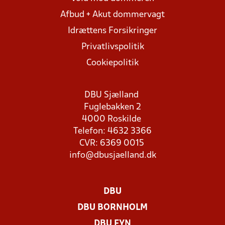
Afbud + Akut dommervagt
Idrættens Forsikringer
Privatlivspolitik
Cookiepolitik
DBU Sjælland
Fuglebakken 2
4000 Roskilde
Telefon: 4632 3366
CVR: 6369 0015
info@dbusjaelland.dk
DBU
DBU BORNHOLM
DBU FYN