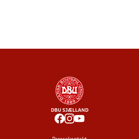
DBU SJÆLLAND