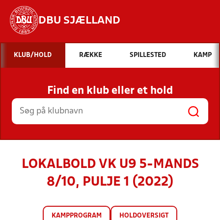
DBU SJÆLLAND
Hvad vil du søge efter?
KLUB/HOLD
RÆKKE
SPILLESTED
KAMP
INDHOLD OG NYHEDER
Find en klub eller et hold
STILLINGER, RESULTATER, KLUBBER OG
HOLD
LOKALBOLD VK U9 5-MANDS
8/10, PULJE 1 (2022)
KAMPPROGRAM
HOLDOVERSIGT