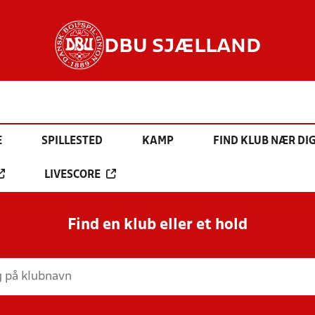
DBU SJÆLLAND
E
SPILLESTED
KAMP
FIND KLUB NÆR DI
LIVESCORE
Find en klub eller et hold