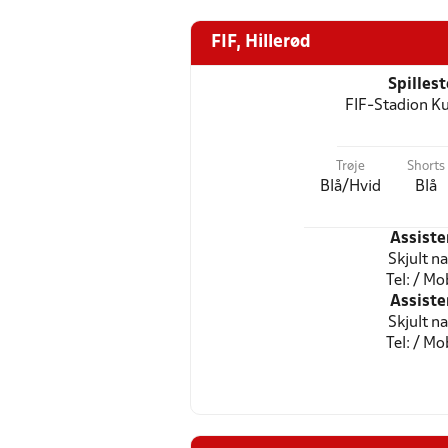
FIF, Hillerød
Spilles
FIF-Stadion K
Trøje
Shorts
Blå/Hvid
Blå
Assiste
Skjult n
Tel: / Mob
Assiste
Skjult n
Tel: / Mob