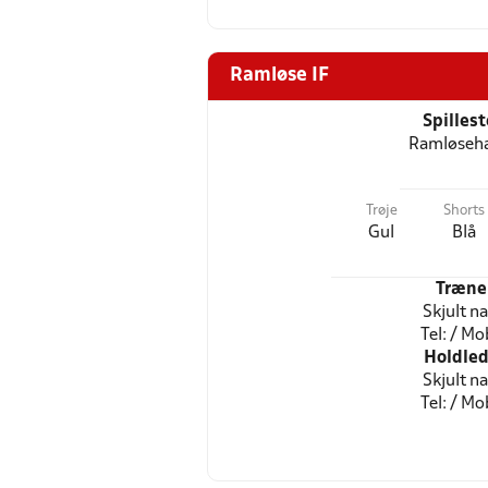
Ramløse IF
Spilles
Ramløseha
Trøje
Shorts
Gul
Blå
Træne
Skjult n
Tel: / Mob
Holdled
Skjult n
Tel: / Mob