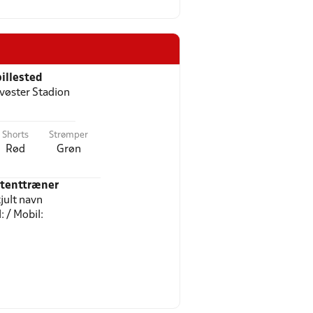
illested
evøster Stadion
Shorts
Strømper
Rød
Grøn
stenttræner
jult navn
l: / Mobil: