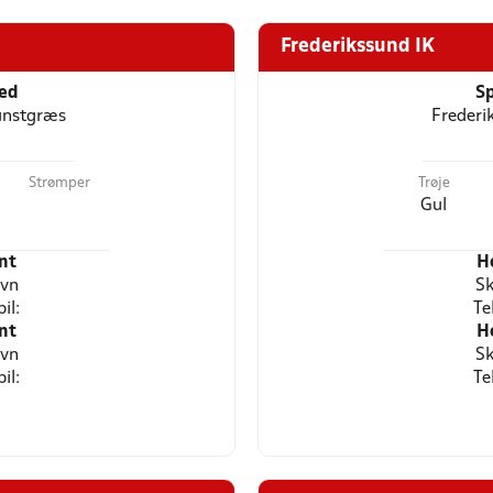
Frederikssund IK
ted
Sp
unstgræs
Frederi
Strømper
Trøje
Gul
nt
H
avn
Sk
il:
Te
nt
H
avn
Sk
il:
Te