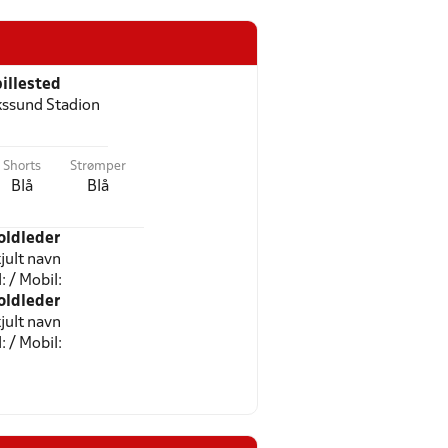
illested
kssund Stadion
Shorts
Strømper
Blå
Blå
oldleder
jult navn
l: / Mobil:
oldleder
jult navn
l: / Mobil: