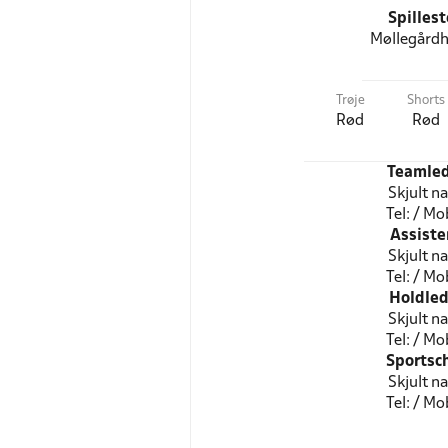
Spilles
Møllegårdh
Trøje
Shorts
Rød
Rød
Teamled
Skjult n
Tel: / Mob
Assiste
Skjult n
Tel: / Mob
Holdled
Skjult n
Tel: / Mob
Sportsc
Skjult n
Tel: / Mob