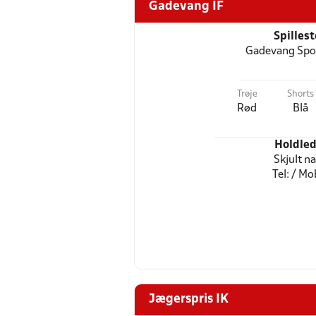
Gadevang IF
Spilles
Gadevang Spo
Trøje
Shorts
Rød
Blå
Holdled
Skjult n
Tel: / Mob
Jægerspris IK