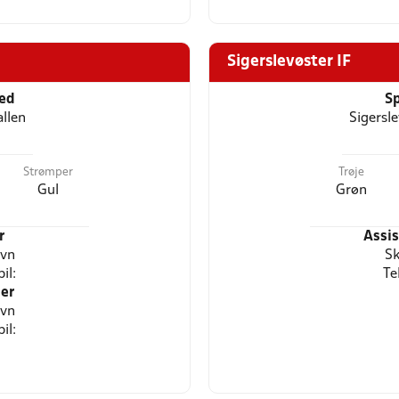
Sigerslevøster IF
ted
Sp
llen
Sigersl
Strømper
Trøje
Gul
Grøn
r
Assi
avn
Sk
il:
Te
er
avn
il: