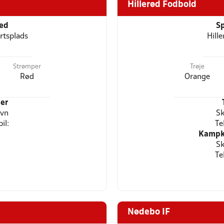
Hillerød Fodbold
ted
Sp
rtsplads
Hill
Strømper
Trøje
Rød
Orange
er
avn
Sk
il:
Te
Kampkl
Sk
Te
Nødebo IF