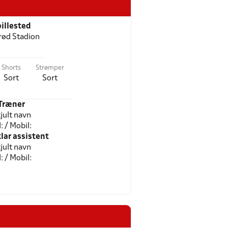
illested
erød Stadion
Shorts
Strømper
Sort
Sort
Træner
jult navn
l: / Mobil:
ar assistent
jult navn
l: / Mobil: