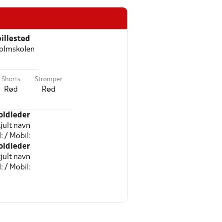
illested
olmskolen
Shorts
Strømper
Rød
Rød
oldleder
jult navn
l: / Mobil:
oldleder
jult navn
l: / Mobil: