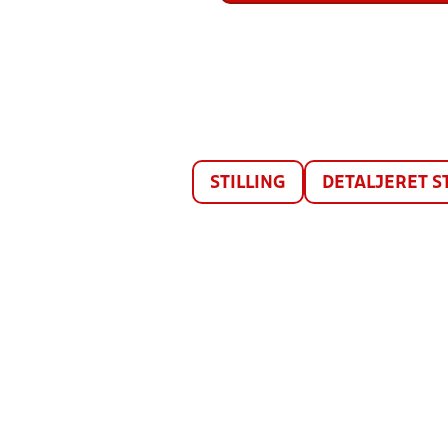
STILLING
DETALJERET S