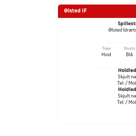
Ølsted IF
Spilles
Ølsted Idræ
Trøje
Shorts
Hvid
Blå
Holdled
Skjult n
Tel: / Mob
Holdled
Skjult n
Tel: / Mob