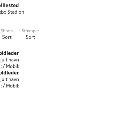
illested
bo Stadion
Shorts
Strømper
Sort
Sort
oldleder
jult navn
l: / Mobil:
oldleder
jult navn
l: / Mobil: