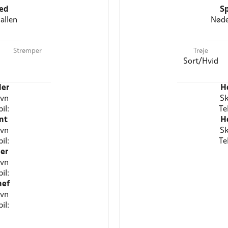
ted
Sp
allen
Nøde
Strømper
Trøje
Sort/Hvid
er
H
avn
Sk
il:
Te
nt
H
avn
Sk
il:
Te
er
avn
il:
hef
avn
il: