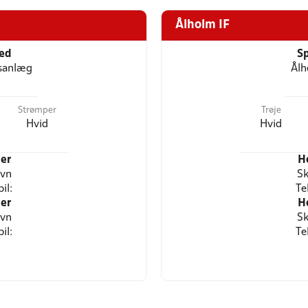
Ålholm IF
ted
Sp
tsanlæg
Ålh
Strømper
Trøje
Hvid
Hvid
er
H
avn
Sk
il:
Te
er
H
avn
Sk
il:
Te