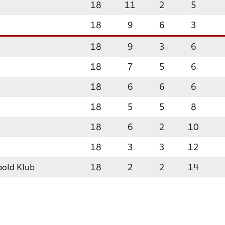
18
11
2
5
18
9
6
3
18
9
3
6
18
7
5
6
18
6
6
6
18
5
5
8
18
6
2
10
18
3
3
12
bold Klub
18
2
2
14