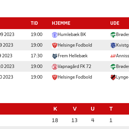
TID
HJEMME
UDE
09 2023
19:00
Humlebæk BK
Brødes
9 2023
19:00
Helsinge Fodbold
Kvistg
9 2023
17:30
Frem Hellebæk
Anniss
10 2023
19:00
Vapnagård FK 72
Brødes
0 2023
19:00
Helsinge Fodbold
Lynge
K
V
U
T
18
13
4
1