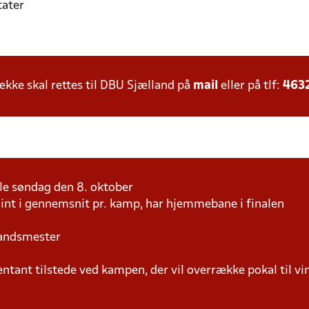
tater
ke skal rettes til DBU Sjælland på
mail
eller på tlf:
463
nale søndag den 8. oktober
oint i gennemsnit pr. kamp, har hjemmebane i finalen
landsmester
tant tilstede ved kampen, der vil overrække pokal til vi