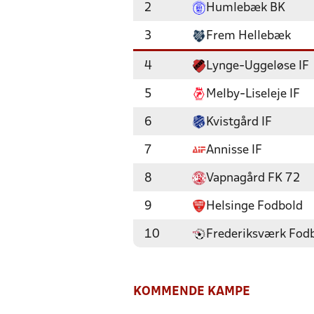
2
Humlebæk BK
3
Frem Hellebæk
4
Lynge-Uggeløse IF
5
Melby-Liseleje IF
6
Kvistgård IF
7
Annisse IF
8
Vapnagård FK 72
9
Helsinge Fodbold
10
Frederiksværk Fod
KOMMENDE KAMPE