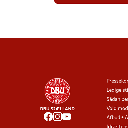
Presseko
Ledige sti
Sådan be
Vold mo
DBU SJÆLLAND
Afbud + 
Idrættens