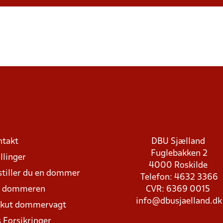
ntakt
DBU Sjælland
Fuglebakken 2
llinger
4000 Roskilde
stiller du en dommer
Telefon: 4632 3366
d dommeren
CVR: 6369 0015
info@dbusjaelland.dk
Akut dommervagt
 Forsikringer