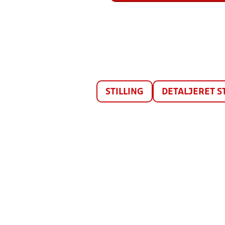
STILLING
DETALJERET S