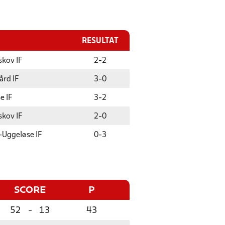
RESULTAT
kov IF
2
-
2
ård IF
3
-
0
e IF
3
-
2
kov IF
2
-
0
-Uggeløse IF
0
-
3
SCORE
P
52
-
13
43