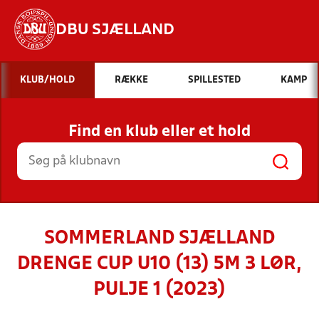
DBU SJÆLLAND
Hvad vil du søge efter?
KLUB/HOLD
RÆKKE
SPILLESTED
KAMP
INDHOLD OG NYHEDER
Find en klub eller et hold
STILLINGER, RESULTATER, KLUBBER OG
HOLD
SOMMERLAND SJÆLLAND
DRENGE CUP U10 (13) 5M 3 LØR,
PULJE 1 (2023)