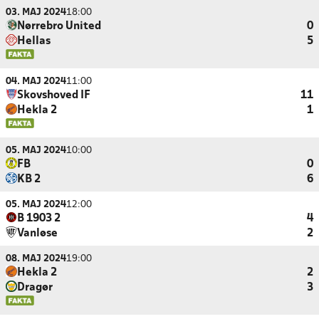
03. MAJ 2024
18:00
Nørrebro United
0
Hellas
5
04. MAJ 2024
11:00
Skovshoved IF
11
Hekla 2
1
05. MAJ 2024
10:00
FB
0
KB 2
6
05. MAJ 2024
12:00
B 1903 2
4
Vanløse
2
08. MAJ 2024
19:00
Hekla 2
2
Dragør
3