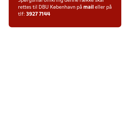
Spørgsmål omkring denne række skal
rettes til DBU København på
mail
eller på
tlf:
3927 7144