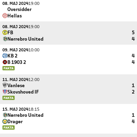
08. MAJ 2024
19:00
Oversidder
Hellas
08. MAJ 2024
19:00
FB
5
Nørrebro United
4
09. MAJ 2024
10:00
KB 2
4
B 1903 2
4
11. MAJ 2024
12:00
Vanløse
1
Skovshoved IF
2
15. MAJ 2024
18:15
Nørrebro United
1
Dragør
4