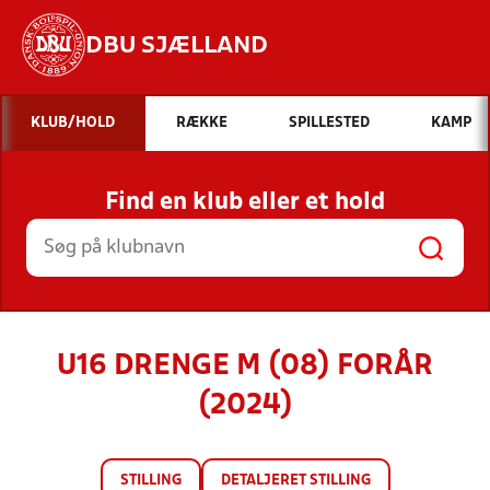
DBU SJÆLLAND
Hvad vil du søge efter?
KLUB/HOLD
RÆKKE
SPILLESTED
KAMP
INDHOLD OG NYHEDER
Find en klub eller et hold
STILLINGER, RESULTATER, KLUBBER OG
HOLD
U16 DRENGE M (08) FORÅR
(2024)
STILLING
DETALJERET STILLING