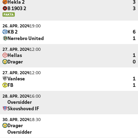
Hekla 2
3
B 1903 2
3
26. APR. 2024
19:00
KB 2
6
Nørrebro United
1
27. APR. 2024
12:00
Hellas
1
Dragør
0
27. APR. 2024
12:00
Vanløse
1
FB
1
28. APR. 2024
16:00
Oversidder
Skovshoved IF
30. APR. 2024
18:30
Dragør
Oversidder