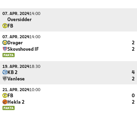
07. APR. 2024
14:00
Oversidder
FB
07. APR. 2024
14:00
Dragør
2
Skovshoved IF
2
19. APR. 2024
18:30
KB 2
4
Vanløse
2
21. APR. 2024
10:00
FB
0
Hekla 2
2