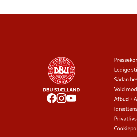
Presseko
Ledige sti
Sådan be
Vold mo
DBU SJÆLLAND
Afbud + 
Idrættens
Privatlivs
Cookiepol