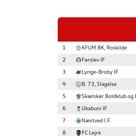
1
KFUM BK, Roskilde
2
Førslev IF
3
Lynge-Broby IF
4
B. 73, Slagelse
5
Skælskør Boldklub og 
6
Ukabuni IF
7
Næstved I.F.
8
FC Lejre