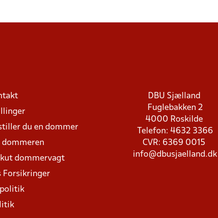
ntakt
DBU Sjælland
Fuglebakken 2
llinger
4000 Roskilde
stiller du en dommer
Telefon: 4632 3366
d dommeren
CVR: 6369 0015
info@dbusjaelland.dk
Akut dommervagt
 Forsikringer
politik
itik