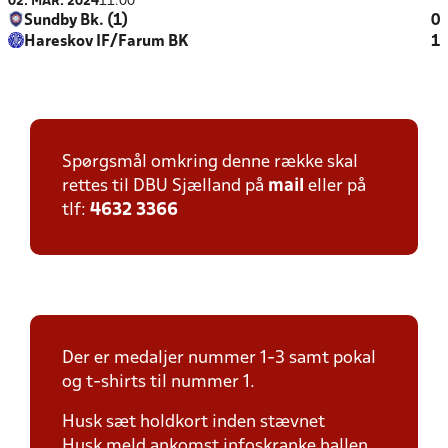
02. MAR. 2024
11:00
Sundby Bk. (1)
0
Hareskov IF/Farum BK
1
Spørgsmål omkring denne række skal
rettes til DBU Sjælland på
mail
eller på
tlf:
4632 3366
Der er medaljer nummer 1-3 samt pokal
og t-shirts til nummer 1.
Husk sæt holdkort inden stævnet
Husk meld ankomst infoskranke hallen