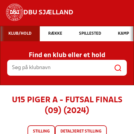
DBU SJÆLLAND
Hvad vil du søge efter?
KLUB/HOLD
RÆKKE
SPILLESTED
KAMP
INDHOLD OG NYHEDER
Find en klub eller et hold
STILLINGER, RESULTATER, KLUBBER OG
HOLD
U15 PIGER A - FUTSAL FINALS
(09) (2024)
STILLING
DETALJERET STILLING