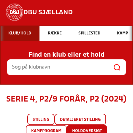
DBU SJÆLLAND
Hvad vil du søge efter?
KLUB/HOLD
RÆKKE
SPILLESTED
KAMP
INDHOLD OG NYHEDER
Find en klub eller et hold
STILLINGER, RESULTATER, KLUBBER OG
HOLD
SERIE 4, P2/9 FORÅR, P2 (2024)
STILLING
DETALJERET STILLING
KAMPPROGRAM
HOLDOVERSIGT