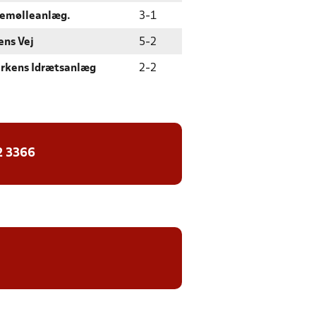
nemølleanlæg.
3
-
1
ens Vej
5
-
2
rkens Idrætsanlæg
2
-
2
2 3366