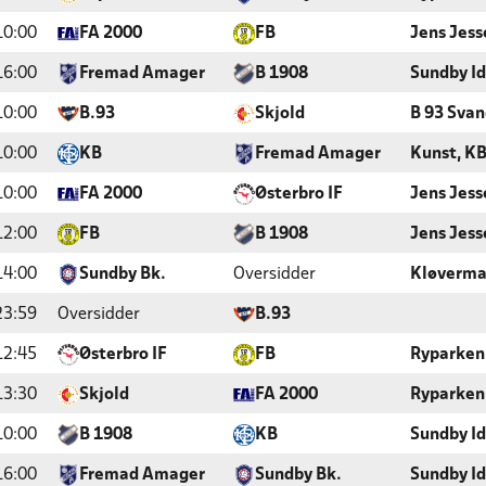
10:00
FA 2000
FB
Jens Jess
16:00
Fremad Amager
B 1908
Sundby I
10:00
B.93
Skjold
B 93 Sva
10:00
KB
Fremad Amager
Kunst, KB
10:00
FA 2000
Østerbro IF
Jens Jess
12:00
FB
B 1908
Jens Jess
14:00
Sundby Bk.
Oversidder
Kløverma
23:59
Oversidder
B.93
12:45
Østerbro IF
FB
Ryparken
13:30
Skjold
FA 2000
Ryparken
10:00
B 1908
KB
Sundby I
16:00
Fremad Amager
Sundby Bk.
Sundby I