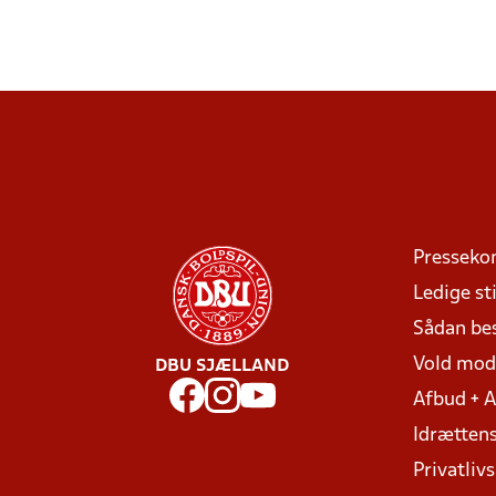
Presseko
Ledige sti
Sådan be
Vold mo
DBU SJÆLLAND
Afbud + 
Idrættens
Privatlivs