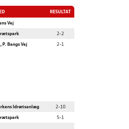
ED
RESULTAT
ens Vej
drætspark
2
-
2
, P. Bangs Vej
2
-
1
rkens Idrætsanlæg
2
-
10
drætspark
5
-
1