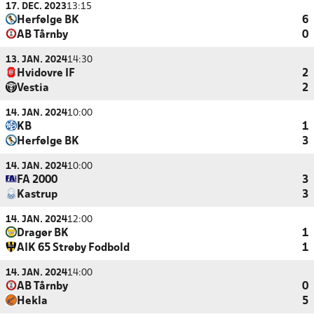
17. DEC. 2023
13:15
Herfølge BK
6
AB Tårnby
0
13. JAN. 2024
14:30
Hvidovre IF
2
Vestia
2
14. JAN. 2024
10:00
KB
1
Herfølge BK
3
14. JAN. 2024
10:00
FA 2000
3
Kastrup
3
14. JAN. 2024
12:00
Dragør BK
1
AIK 65 Strøby Fodbold
1
14. JAN. 2024
14:00
AB Tårnby
0
Hekla
5