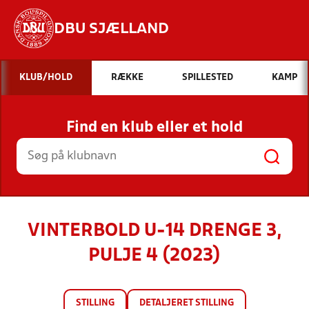
DBU SJÆLLAND
Hvad vil du søge efter?
KLUB/HOLD
RÆKKE
SPILLESTED
KAMP
INDHOLD OG NYHEDER
Find en klub eller et hold
STILLINGER, RESULTATER, KLUBBER OG
HOLD
VINTERBOLD U-14 DRENGE 3,
PULJE 4 (2023)
STILLING
DETALJERET STILLING