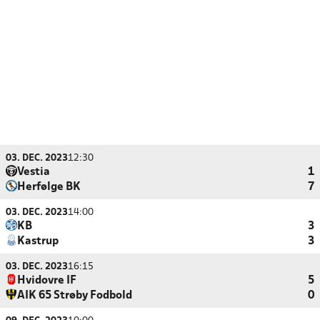
03. DEC. 2023
12:30
Vestia
1
Herfølge BK
7
03. DEC. 2023
14:00
KB
3
Kastrup
3
03. DEC. 2023
16:15
Hvidovre IF
5
AIK 65 Strøby Fodbold
0