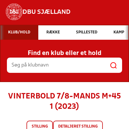
DBU SJÆLLAND
Hvad vil du søge efter?
KLUB/HOLD
RÆKKE
SPILLESTED
KAMP
INDHOLD OG NYHEDER
Find en klub eller et hold
STILLINGER, RESULTATER, KLUBBER OG
HOLD
VINTERBOLD 7/8-MANDS M+45
1 (2023)
STILLING
DETALJERET STILLING