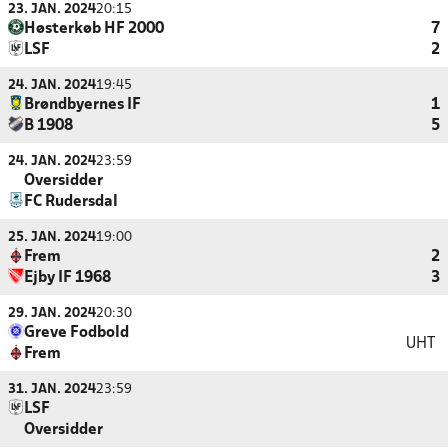
23. JAN. 2024
20:15
Høsterkøb HF 2000
7
LSF
2
24. JAN. 2024
19:45
Brøndbyernes IF
1
B 1908
5
24. JAN. 2024
23:59
Oversidder
FC Rudersdal
25. JAN. 2024
19:00
Frem
2
Ejby IF 1968
3
29. JAN. 2024
20:30
Greve Fodbold
UHT
Frem
31. JAN. 2024
23:59
LSF
Oversidder