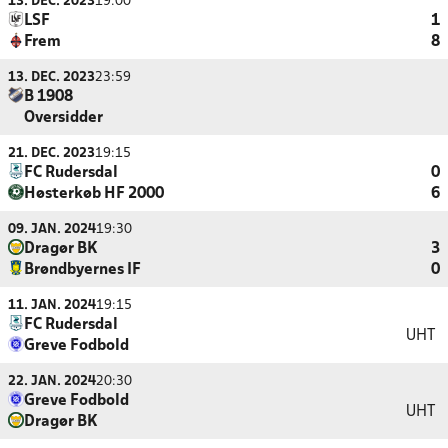
13. DEC. 2023
19:00
LSF
1
Frem
8
13. DEC. 2023
23:59
B 1908
Oversidder
21. DEC. 2023
19:15
FC Rudersdal
0
Høsterkøb HF 2000
6
09. JAN. 2024
19:30
Dragør BK
3
Brøndbyernes IF
0
11. JAN. 2024
19:15
FC Rudersdal
UHT
Greve Fodbold
22. JAN. 2024
20:30
Greve Fodbold
UHT
Dragør BK