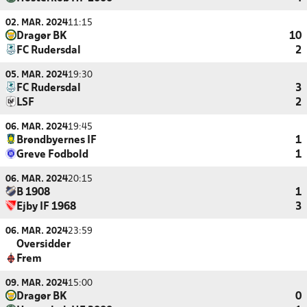
02. MAR. 2024
11:15
Dragør BK
10
FC Rudersdal
2
05. MAR. 2024
19:30
FC Rudersdal
3
LSF
2
06. MAR. 2024
19:45
Brøndbyernes IF
1
Greve Fodbold
1
06. MAR. 2024
20:15
B 1908
1
Ejby IF 1968
3
06. MAR. 2024
23:59
Oversidder
Frem
09. MAR. 2024
15:00
Dragør BK
0