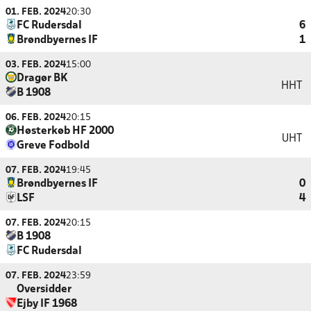
01. FEB. 2024
20:30
FC Rudersdal
6
Brøndbyernes IF
1
03. FEB. 2024
15:00
Dragør BK
HHT
B 1908
06. FEB. 2024
20:15
Høsterkøb HF 2000
UHT
Greve Fodbold
07. FEB. 2024
19:45
Brøndbyernes IF
0
LSF
4
07. FEB. 2024
20:15
B 1908
FC Rudersdal
07. FEB. 2024
23:59
Oversidder
Ejby IF 1968