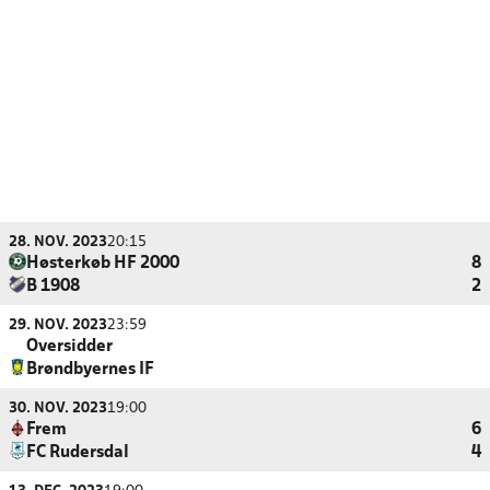
28. NOV. 2023
20:15
Høsterkøb HF 2000
8
B 1908
2
29. NOV. 2023
23:59
Oversidder
Brøndbyernes IF
30. NOV. 2023
19:00
Frem
6
FC Rudersdal
4