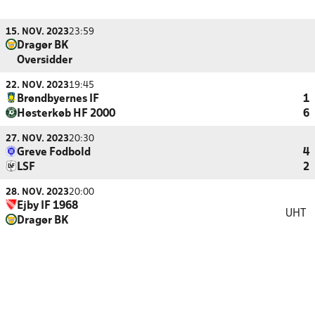
15. NOV. 2023
23:59
Dragør BK
Oversidder
22. NOV. 2023
19:45
Brøndbyernes IF
1
Høsterkøb HF 2000
6
27. NOV. 2023
20:30
Greve Fodbold
4
LSF
2
28. NOV. 2023
20:00
Ejby IF 1968
UHT
Dragør BK