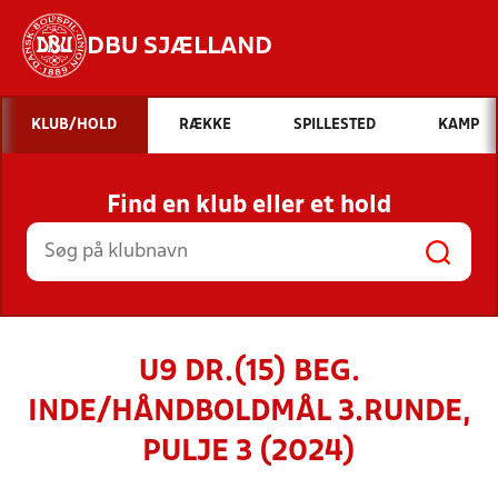
DBU SJÆLLAND
Hvad vil du søge efter?
KLUB/HOLD
RÆKKE
SPILLESTED
KAMP
INDHOLD OG NYHEDER
Find en klub eller et hold
STILLINGER, RESULTATER, KLUBBER OG
HOLD
U9 DR.(15) BEG.
INDE/HÅNDBOLDMÅL 3.RUNDE,
PULJE 3 (2024)