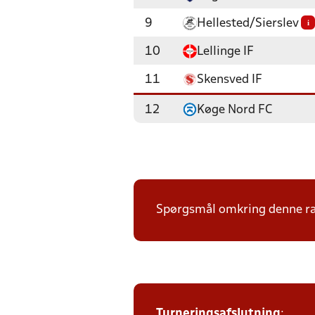
9
Hellested/Sierslev
i
10
Lellinge IF
11
Skensved IF
12
Køge Nord FC
Spørgsmål omkring denne ræk
Turneringsafslutning
: