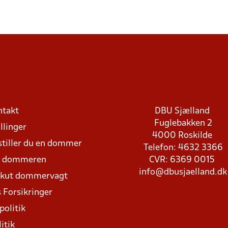
ntakt
DBU Sjælland
Fuglebakken 2
llinger
4000 Roskilde
stiller du en dommer
Telefon: 4632 3366
d dommeren
CVR: 6369 0015
info@dbusjaelland.dk
Akut dommervagt
 Forsikringer
politik
itik