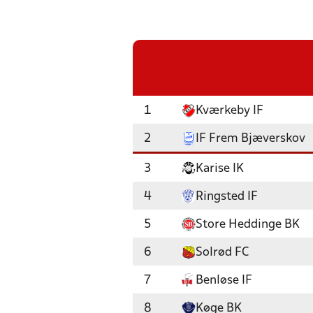
1
Kværkeby IF
2
IF Frem Bjæverskov
3
Karise IK
4
Ringsted IF
5
Store Heddinge BK
6
Solrød FC
7
Benløse IF
8
Køge BK