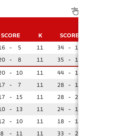
SCORE
K
SCORE
P
16
-
5
11
34
-
13
28
20
-
8
11
35
-
19
23
20
-
10
11
44
-
19
23
!
17
-
7
11
28
-
12
22
!
17
-
15
11
28
-
23
19
10
-
13
11
24
-
19
18
!
12
-
10
11
18
-
17
17
8
-
11
11
33
-
21
17
!