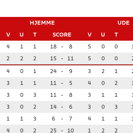
HJEMME
UDE
V
U
T
SCORE
V
U
T
4
1
1
18
-
8
5
0
0
2
2
2
15
-
11
5
0
0
4
0
1
24
-
9
3
2
1
3
1
1
11
-
5
4
0
2
3
0
3
11
-
8
3
1
1
3
0
2
14
-
6
3
0
3
1
1
3
6
-
7
4
1
1
4
0
2
25
-
10
1
2
2