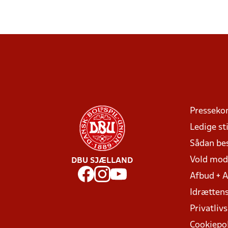
Presseko
Ledige sti
Sådan be
Vold mo
DBU SJÆLLAND
Afbud + 
Idrættens
Privatlivs
Cookiepol