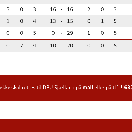
3
0
3
16
-
16
2
0
3
1
0
4
13
-
15
0
1
5
0
0
5
0
-
29
1
0
5
0
2
4
10
-
20
0
0
5
ke skal rettes til DBU Sjælland på
mail
eller på tlf:
463