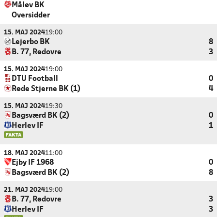
Måløv BK
Oversidder
15. MAJ 2024
19:00
Lejerbo BK
8
B. 77, Rødovre
3
15. MAJ 2024
19:00
DTU Football
0
Røde Stjerne BK (1)
4
15. MAJ 2024
19:30
Bagsværd BK (2)
0
Herlev IF
1
18. MAJ 2024
11:00
Ejby IF 1968
0
Bagsværd BK (2)
8
21. MAJ 2024
19:00
B. 77, Rødovre
3
Herlev IF
3