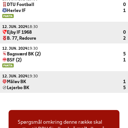
DTU Football
0
Herlev IF
1
12. JUN. 2024
18:30
Ejby IF 1968
0
B. 77, Rødovre
2
12. JUN. 2024
19:30
Bagsværd BK (2)
5
BSF (2)
1
12. JUN. 2024
19:30
Måløv BK
1
Lejerbo BK
5
Spørgsmål omkring denne række skal