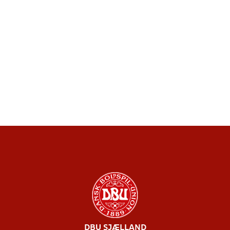
DBU SJÆLLAND