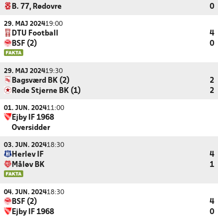
B. 77, Rødovre
0
29. MAJ 2024
19:00
DTU Football
4
BSF (2)
0
29. MAJ 2024
19:30
Bagsværd BK (2)
2
Røde Stjerne BK (1)
2
01. JUN. 2024
11:00
Ejby IF 1968
Oversidder
03. JUN. 2024
18:30
Herlev IF
4
Måløv BK
1
04. JUN. 2024
18:30
BSF (2)
4
Ejby IF 1968
0