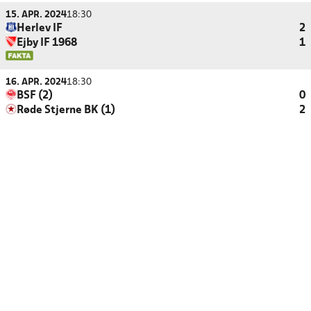
15. APR. 2024
18:30
Herlev IF
2
Ejby IF 1968
1
16. APR. 2024
18:30
BSF (2)
0
Røde Stjerne BK (1)
2