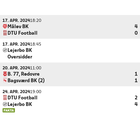
17. APR. 2024
18:20
Måløv BK
4
DTU Football
0
17. APR. 2024
18:45
Lejerbo BK
Oversidder
20. APR. 2024
11:00
B. 77, Rødovre
1
Bagsværd BK (2)
1
24. APR. 2024
19:00
DTU Football
2
Lejerbo BK
4