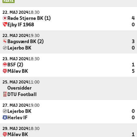
22. MAJ 2024
18:30
Røde Stjerne BK (1)
4
Ejby IF 1968
0
22. MAJ 2024
19:30
Bagsværd BK (2)
3
Lejerbo BK
0
23. MAJ 2024
18:30
BSF (2)
1
Måløv BK
5
25. MAJ 2024
11:00
Oversidder
DTU Football
27. MAJ 2024
19:00
Lejerbo BK
0
Herlev IF
0
29. MAJ 2024
18:30
Måløv BK
1