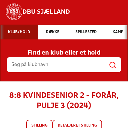
DBU SJÆLLAND
Hvad vil du søge efter?
KLUB/HOLD
RÆKKE
SPILLESTED
KAMP
INDHOLD OG NYHEDER
Find en klub eller et hold
STILLINGER, RESULTATER, KLUBBER OG
HOLD
8:8 KVINDESENIOR 2 - FORÅR,
PULJE 3 (2024)
STILLING
DETALJERET STILLING