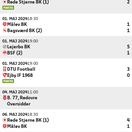
Røde Stjerne BK (1)
2
01. MAJ 2024
18:30
Måløv BK
1
Bagsværd BK (2)
1
01. MAJ 2024
19:00
Lejerbo BK
5
BSF (2)
1
01. MAJ 2024
19:00
DTU Football
3
Ejby IF 1968
0
04. MAJ 2024
11:00
B. 77, Rødovre
Oversidder
06. MAJ 2024
18:30
Røde Stjerne BK (1)
4
Måløv BK
1