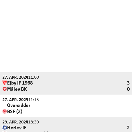
27. APR. 2024
11:00
Ejby IF 1968
3
Måløv BK
0
27. APR. 2024
11:15
Oversidder
BSF (2)
29. APR. 2024
18:30
Herlev IF
2