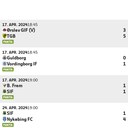
17. APR. 2024
18:45
Ørslev GIF (V)
3
TGB
5
17. APR. 2024
18:45
Guldborg
0
Vordingborg IF
1
17. APR. 2024
19:00
B. Frem
1
SIF
1
24. APR. 2024
19:00
SIF
1
Nykøbing FC
4