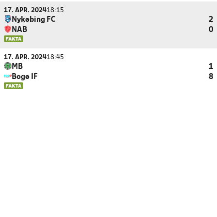
17. APR. 2024
18:15
Nykøbing FC
2
NAB
0
17. APR. 2024
18:45
MB
1
Bogø IF
8