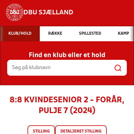
DBU SJÆLLAND
Hvad vil du søge efter?
KLUB/HOLD
RÆKKE
SPILLESTED
KAMP
INDHOLD OG NYHEDER
Find en klub eller et hold
STILLINGER, RESULTATER, KLUBBER OG
HOLD
8:8 KVINDESENIOR 2 - FORÅR,
PULJE 7 (2024)
STILLING
DETALJERET STILLING