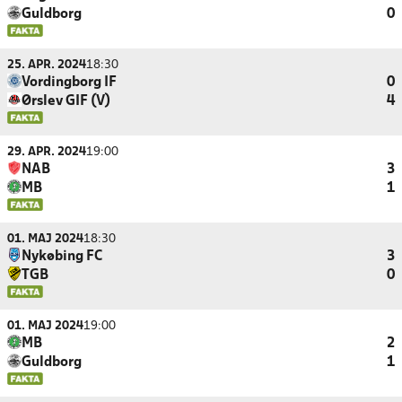
Guldborg
0
25. APR. 2024
18:30
Vordingborg IF
0
Ørslev GIF (V)
4
29. APR. 2024
19:00
NAB
3
MB
1
01. MAJ 2024
18:30
Nykøbing FC
3
TGB
0
01. MAJ 2024
19:00
MB
2
Guldborg
1