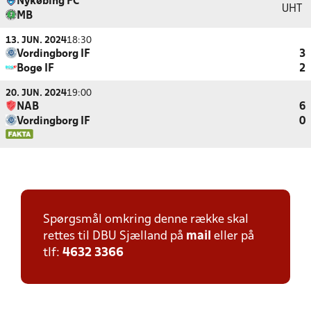
Nykøbing FC
UHT
MB
13. JUN. 2024
18:30
Vordingborg IF
3
Bogø IF
2
20. JUN. 2024
19:00
NAB
6
Vordingborg IF
0
Spørgsmål omkring denne række skal
rettes til DBU Sjælland på
mail
eller på
tlf:
4632 3366