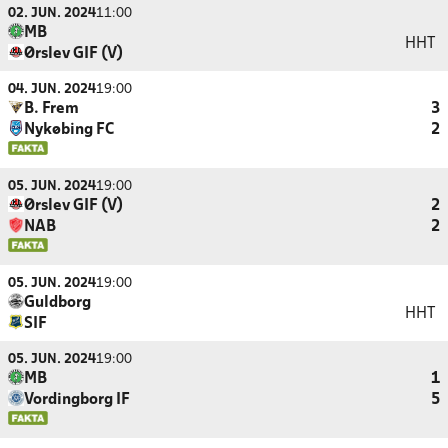
02. JUN. 2024
11:00
MB
HHT
Ørslev GIF (V)
04. JUN. 2024
19:00
B. Frem
3
Nykøbing FC
2
05. JUN. 2024
19:00
Ørslev GIF (V)
2
NAB
2
05. JUN. 2024
19:00
Guldborg
HHT
SIF
05. JUN. 2024
19:00
MB
1
Vordingborg IF
5