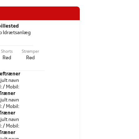
illested
p Idrætsanlæg
Shorts
Strømper
Rød
Rød
eftræner
jult navn
l: / Mobil:
Træner
jult navn
l: / Mobil:
Træner
jult navn
l: / Mobil:
Træner