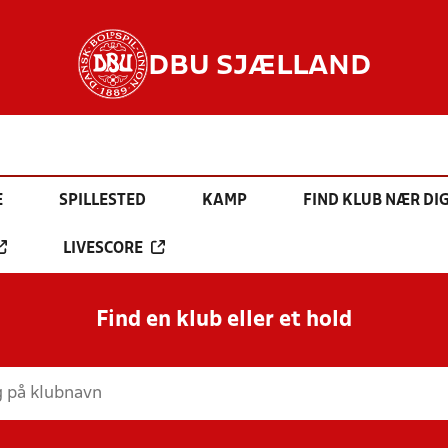
DBU SJÆLLAND
E
SPILLESTED
KAMP
FIND KLUB NÆR DI
LIVESCORE
Find en klub eller et hold