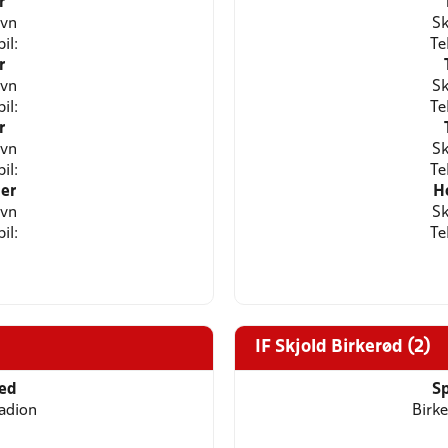
r
avn
Sk
il:
Te
r
avn
Sk
il:
Te
r
avn
Sk
il:
Te
er
H
avn
Sk
il:
Te
IF Skjold Birkerød (2)
ted
Sp
adion
Birk