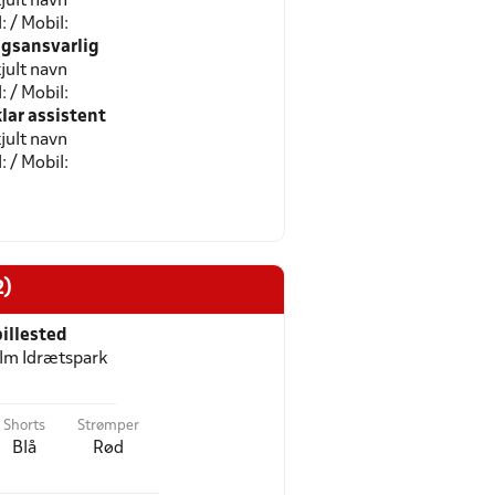
jult navn
l: / Mobil:
gsansvarlig
jult navn
l: / Mobil:
ar assistent
jult navn
l: / Mobil:
2)
illested
lm Idrætspark
Shorts
Strømper
Blå
Rød