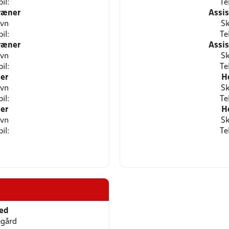
il:
Te
ræner
Assi
avn
Sk
il:
Te
ræner
Assi
avn
Sk
il:
Te
er
H
avn
Sk
il:
Te
er
H
avn
Sk
il:
Te
ted
gård