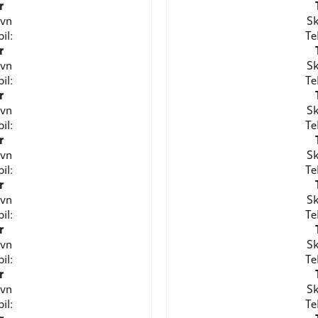
r
avn
Sk
il:
Te
r
avn
Sk
il:
Te
r
avn
Sk
il:
Te
r
avn
Sk
il:
Te
r
avn
Sk
il:
Te
r
avn
Sk
il:
Te
r
avn
Sk
il:
Te