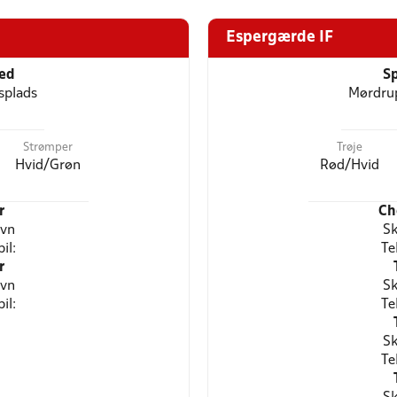
Espergærde IF
ted
Sp
splads
Mørdru
Strømper
Trøje
Hvid/Grøn
Rød/Hvid
r
Ch
avn
Sk
il:
Te
r
avn
Sk
il:
Te
Sk
Te