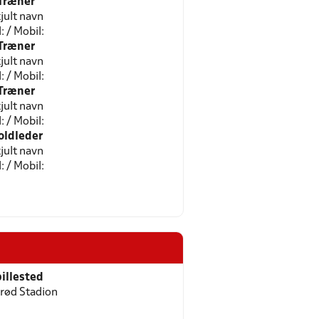
Træner
jult navn
l: / Mobil:
Træner
jult navn
l: / Mobil:
Træner
jult navn
l: / Mobil:
oldleder
jult navn
l: / Mobil:
illested
erød Stadion