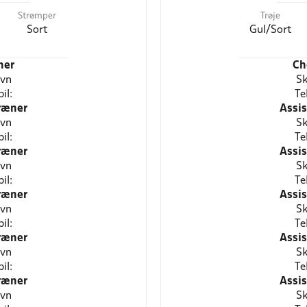
Strømper
Trøje
Sort
Gul/Sort
ner
Ch
avn
Sk
il:
Te
ræner
Assi
avn
Sk
il:
Te
ræner
Assi
avn
Sk
il:
Te
ræner
Assi
avn
Sk
il:
Te
ræner
Assi
avn
Sk
il:
Te
ræner
Assi
avn
Sk