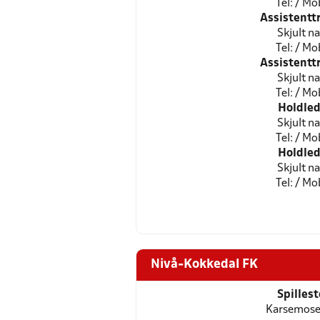
Tel: / Mob
Assistentt
Skjult n
Tel: / Mob
Assistentt
Skjult n
Tel: / Mob
Holdled
Skjult n
Tel: / Mob
Holdled
Skjult n
Tel: / Mob
Nivå-Kokkedal FK
Spilles
Karsemose