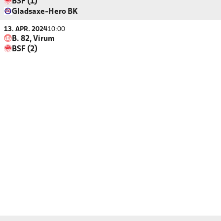
BSF (1)
Gladsaxe-Hero BK
13. APR. 2024
10:00
B. 82, Virum
BSF (2)