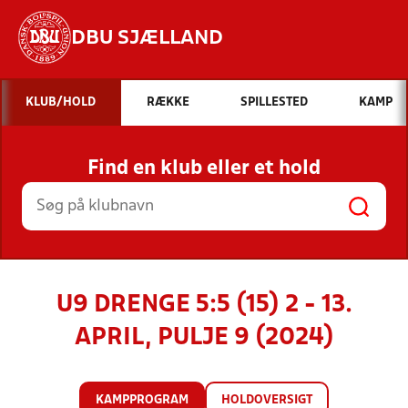
DBU SJÆLLAND
Hvad vil du søge efter?
KLUB/HOLD
RÆKKE
SPILLESTED
KAMP
INDHOLD OG NYHEDER
Find en klub eller et hold
STILLINGER, RESULTATER, KLUBBER OG
HOLD
U9 DRENGE 5:5 (15) 2 - 13.
APRIL, PULJE 9 (2024)
KAMPPROGRAM
HOLDOVERSIGT