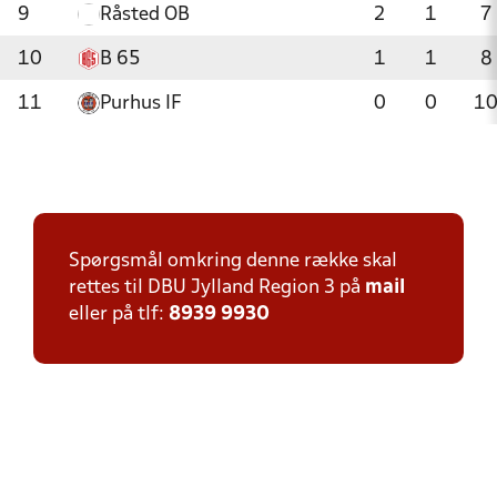
9
Råsted OB
2
1
7
10
B 65
1
1
8
11
Purhus IF
0
0
1
Spørgsmål omkring denne række skal
rettes til DBU Jylland Region 3 på
mail
eller på tlf:
8939 9930