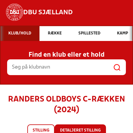
DBU SJÆLLAND
Hvad vil du søge efter?
KLUB/HOLD
RÆKKE
SPILLESTED
KAMP
INDHOLD OG NYHEDER
Find en klub eller et hold
STILLINGER, RESULTATER, KLUBBER OG
HOLD
RANDERS OLDBOYS C-RÆKKEN
(2024)
STILLING
DETALJERET STILLING