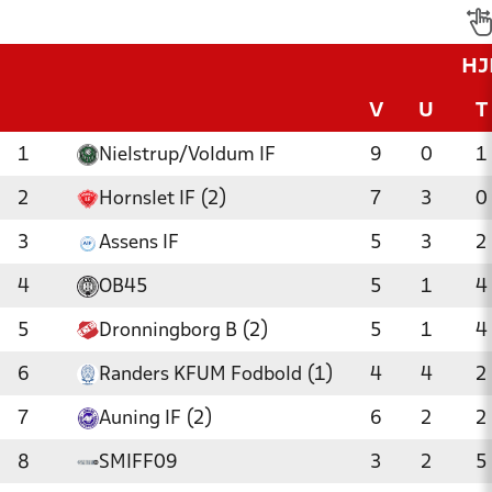
H
V
U
T
1
Nielstrup/Voldum IF
9
0
1
2
Hornslet IF (2)
7
3
0
3
Assens IF
5
3
2
4
OB45
5
1
4
5
Dronningborg B (2)
5
1
4
6
Randers KFUM Fodbold (1)
4
4
2
7
Auning IF (2)
6
2
2
8
SMIFF09
3
2
5