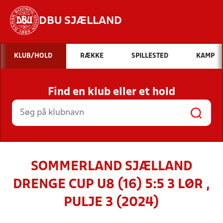
DBU SJÆLLAND
Hvad vil du søge efter?
KLUB/HOLD
RÆKKE
SPILLESTED
KAMP
INDHOLD OG NYHEDER
Find en klub eller et hold
STILLINGER, RESULTATER, KLUBBER OG
HOLD
SOMMERLAND SJÆLLAND
DRENGE CUP U8 (16) 5:5 3 LØR ,
PULJE 3 (2024)