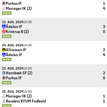
Purhus IF
1
Mariager IK (2)
4
22. AUG. 2024
19:00
Ådalen IF
3
Kristrup B (2)
0
24. AUG. 2024
14:00
Alliancen IF
2
Ådalen IF
4
25. AUG. 2024
14:00
Hornbæk SF (2)
2
Purhus IF
0
25. AUG. 2024
14:00
Mariager IK (2)
1
Randers KFUM Fodbold
1