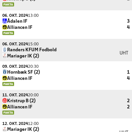
06. OKT. 2024
13:00
Ådalen IF
3
Alliancen IF
4
06. OKT. 2024
15:00
Randers KFUM Fodbold
UHT
Mariager IK (2)
09. OKT. 2024
20:30
Hornbæk SF (2)
1
Alliancen IF
4
11. OKT. 2024
20:00
Kristrup B (2)
2
Alliancen IF
2
12. OKT. 2024
12:00
Mariager IK (2)