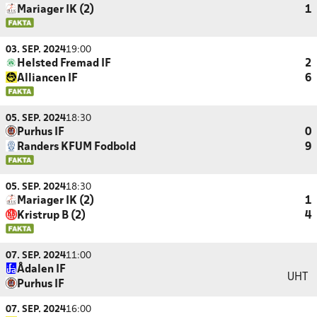
Mariager IK (2)
1
03. SEP. 2024
19:00
Helsted Fremad IF
2
Alliancen IF
6
05. SEP. 2024
18:30
Purhus IF
0
Randers KFUM Fodbold
9
05. SEP. 2024
18:30
Mariager IK (2)
1
Kristrup B (2)
4
07. SEP. 2024
11:00
Ådalen IF
UHT
Purhus IF
07. SEP. 2024
16:00