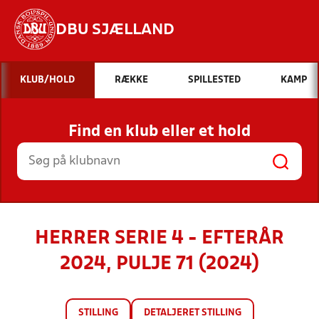
DBU SJÆLLAND
Hvad vil du søge efter?
KLUB/HOLD
RÆKKE
SPILLESTED
KAMP
INDHOLD OG NYHEDER
Find en klub eller et hold
STILLINGER, RESULTATER, KLUBBER OG
HOLD
HERRER SERIE 4 - EFTERÅR
2024, PULJE 71 (2024)
STILLING
DETALJERET STILLING