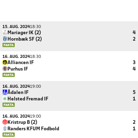
15. AUG. 2024
18:30
Mariager IK (2)
4
Hornbæk SF (2)
2
16. AUG. 2024
18:30
Alliancen IF
3
Purhus IF
4
16. AUG. 2024
19:00
Ådalen IF
5
Helsted Fremad IF
1
16. AUG. 2024
19:00
Kristrup B (2)
2
Randers KFUM Fodbold
1