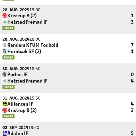
26. AUG. 2024
19:00
Kristrup B (2)
1
Helsted Fremad IF
3
28. AUG. 2024
18:00
Randers KFUM Fodbold
7
Hornbæk SF (2)
1
30. AUG. 2024
18:30
Purhus IF
0
Helsted Fremad IF
4
31. AUG. 2024
15:50
Alliancen IF
4
Kristrup B (2)
3
02. SEP. 2024
18:30
Ådalen IF
5