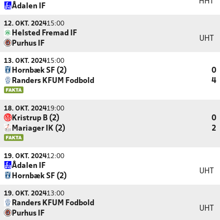
HHT
Ådalen IF
12. OKT. 2024
15:00
Helsted Fremad IF
UHT
Purhus IF
13. OKT. 2024
15:00
Hornbæk SF (2)
0
Randers KFUM Fodbold
4
18. OKT. 2024
19:00
Kristrup B (2)
0
Mariager IK (2)
2
19. OKT. 2024
12:00
Ådalen IF
UHT
Hornbæk SF (2)
19. OKT. 2024
13:00
Randers KFUM Fodbold
UHT
Purhus IF