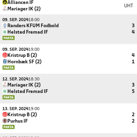
Alliancen IF
UHT
Mariager IK (2)
09. SEP. 2024
18:00
Randers KFUM Fodbold
3
Helsted Fremad IF
4
09. SEP. 2024
19:00
Kristrup B (2)
4
Hornbæk SF (2)
1
12. SEP. 2024
18:30
Mariager IK (2)
3
Helsted Fremad IF
5
13. SEP. 2024
19:00
Kristrup B (2)
2
Purhus IF
2