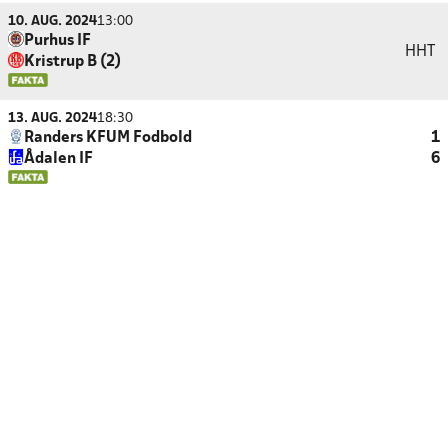
10. AUG. 2024
13:00
Purhus IF
HHT
Kristrup B (2)
13. AUG. 2024
18:30
Randers KFUM Fodbold
1
Ådalen IF
6