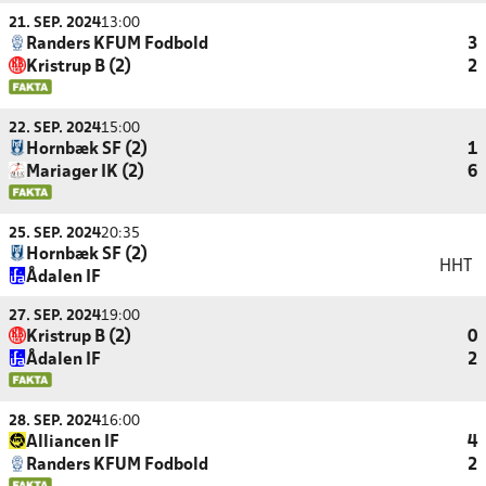
21. SEP. 2024
13:00
Randers KFUM Fodbold
3
Kristrup B (2)
2
22. SEP. 2024
15:00
Hornbæk SF (2)
1
Mariager IK (2)
6
25. SEP. 2024
20:35
Hornbæk SF (2)
HHT
Ådalen IF
27. SEP. 2024
19:00
Kristrup B (2)
0
Ådalen IF
2
28. SEP. 2024
16:00
Alliancen IF
4
Randers KFUM Fodbold
2