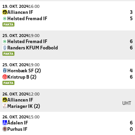
19. OKT. 2024
16:00
Alliancen IF
3
Helsted Fremad IF
5
25. OKT. 2024
19:00
Helsted Fremad IF
6
Randers KFUM Fodbold
6
25. OKT. 2024
19:00
Hornbæk SF (2)
4
Kristrup B (2)
6
26. OKT. 2024
12:00
Alliancen IF
UHT
Mariager IK (2)
26. OKT. 2024
15:00
Ådalen IF
6
Purhus IF
0