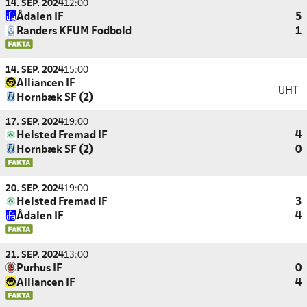
14. SEP. 2024
12:00
Ådalen IF
5
Randers KFUM Fodbold
1
14. SEP. 2024
15:00
Alliancen IF
UHT
Hornbæk SF (2)
17. SEP. 2024
19:00
Helsted Fremad IF
4
Hornbæk SF (2)
0
20. SEP. 2024
19:00
Helsted Fremad IF
3
Ådalen IF
4
21. SEP. 2024
13:00
Purhus IF
0
Alliancen IF
4