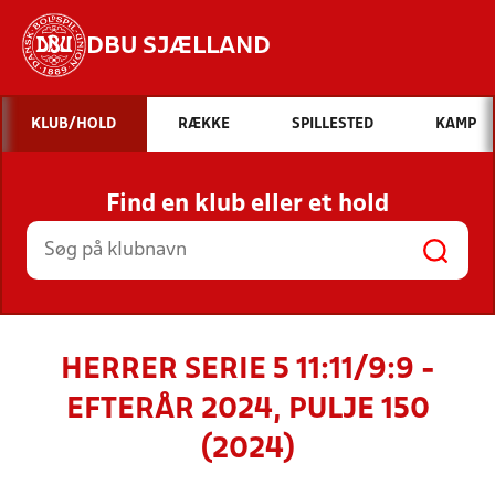
DBU SJÆLLAND
Hvad vil du søge efter?
KLUB/HOLD
RÆKKE
SPILLESTED
KAMP
INDHOLD OG NYHEDER
Find en klub eller et hold
STILLINGER, RESULTATER, KLUBBER OG
HOLD
HERRER SERIE 5 11:11/9:9 -
EFTERÅR 2024, PULJE 150
(2024)