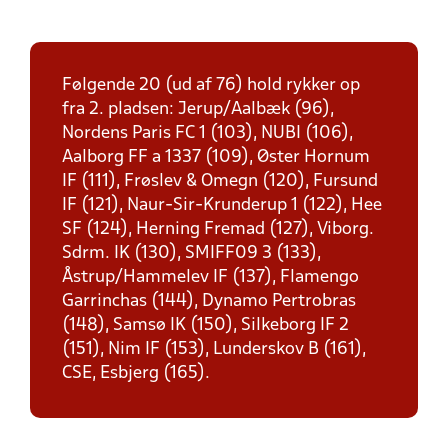
Følgende 20 (ud af 76) hold rykker op
fra 2. pladsen: Jerup/Aalbæk (96),
Nordens Paris FC 1 (103), NUBI (106),
Aalborg FF a 1337 (109), Øster Hornum
IF (111), Frøslev & Omegn (120), Fursund
IF (121), Naur-Sir-Krunderup 1 (122), Hee
SF (124), Herning Fremad (127), Viborg.
Sdrm. IK (130), SMIFF09 3 (133),
Åstrup/Hammelev IF (137), Flamengo
Garrinchas (144), Dynamo Pertrobras
(148), Samsø IK (150), Silkeborg IF 2
(151), Nim IF (153), Lunderskov B (161),
CSE, Esbjerg (165).