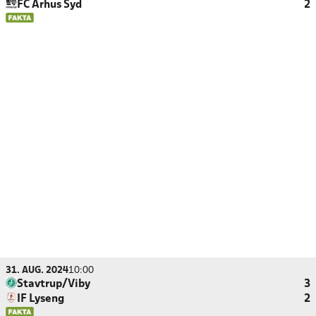
FC Århus Syd
2
31. AUG. 2024
10:00
Stavtrup/Viby
3
IF Lyseng
2