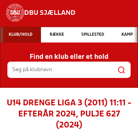
DBU SJÆLLAND
Hvad vil du søge efter?
KLUB/HOLD
RÆKKE
SPILLESTED
KAMP
INDHOLD OG NYHEDER
Find en klub eller et hold
STILLINGER, RESULTATER, KLUBBER OG
HOLD
U14 DRENGE LIGA 3 (2011) 11:11 -
EFTERÅR 2024, PULJE 627
(2024)