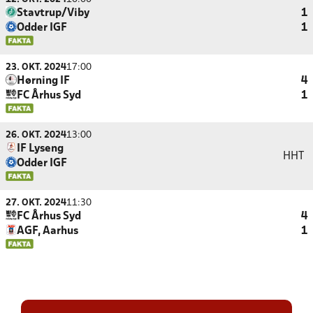
Stavtrup/Viby
1
Odder IGF
1
23. OKT. 2024
17:00
Hørning IF
4
FC Århus Syd
1
26. OKT. 2024
13:00
IF Lyseng
HHT
Odder IGF
27. OKT. 2024
11:30
FC Århus Syd
4
AGF, Aarhus
1