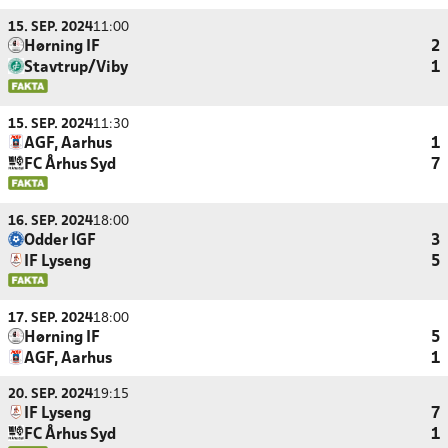
15. SEP. 2024
11:00
Hørning IF
2
Stavtrup/Viby
1
15. SEP. 2024
11:30
AGF, Aarhus
1
FC Århus Syd
7
16. SEP. 2024
18:00
Odder IGF
3
IF Lyseng
5
17. SEP. 2024
18:00
Hørning IF
5
AGF, Aarhus
1
20. SEP. 2024
19:15
IF Lyseng
7
FC Århus Syd
1