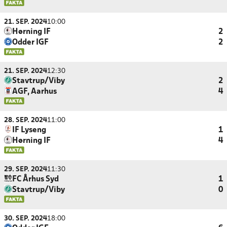
21. SEP. 2024
10:00
Hørning IF
2
Odder IGF
2
21. SEP. 2024
12:30
Stavtrup/Viby
2
AGF, Aarhus
4
28. SEP. 2024
11:00
IF Lyseng
1
Hørning IF
4
29. SEP. 2024
11:30
FC Århus Syd
1
Stavtrup/Viby
0
30. SEP. 2024
18:00