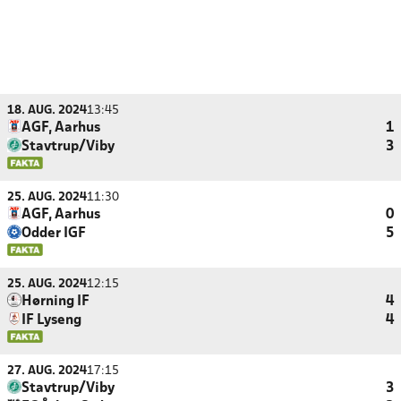
18. AUG. 2024
13:45
AGF, Aarhus
1
Stavtrup/Viby
3
25. AUG. 2024
11:30
AGF, Aarhus
0
Odder IGF
5
25. AUG. 2024
12:15
Hørning IF
4
IF Lyseng
4
27. AUG. 2024
17:15
Stavtrup/Viby
3