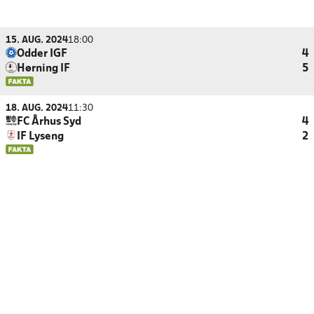
15. AUG. 2024
18:00
Odder IGF
4
Hørning IF
5
18. AUG. 2024
11:30
FC Århus Syd
4
IF Lyseng
2