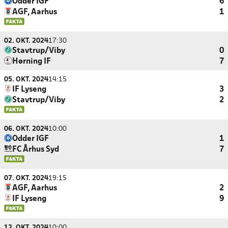
Odder IGF
6
AGF, Aarhus
1
02. OKT. 2024
17:30
Stavtrup/Viby
0
Hørning IF
7
05. OKT. 2024
14:15
IF Lyseng
3
Stavtrup/Viby
2
06. OKT. 2024
10:00
Odder IGF
1
FC Århus Syd
7
07. OKT. 2024
19:15
AGF, Aarhus
2
IF Lyseng
9
12. OKT. 2024
10:00