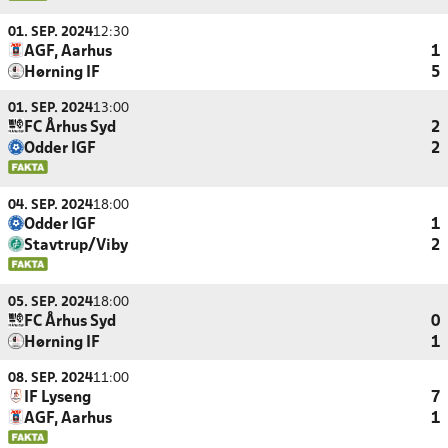
01. SEP. 2024
12:30
AGF, Aarhus
1
Hørning IF
5
01. SEP. 2024
13:00
FC Århus Syd
2
Odder IGF
2
04. SEP. 2024
18:00
Odder IGF
1
Stavtrup/Viby
2
05. SEP. 2024
18:00
FC Århus Syd
0
Hørning IF
1
08. SEP. 2024
11:00
IF Lyseng
7
AGF, Aarhus
1