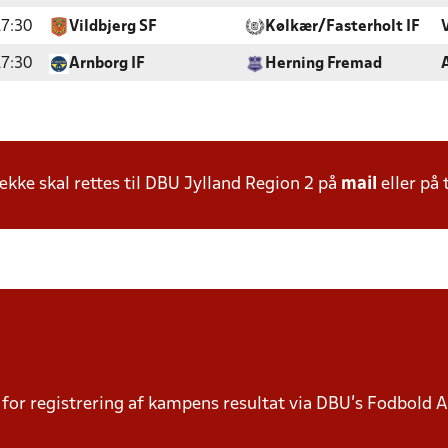
7:30
Vildbjerg SF
Kølkær/Fasterholt IF
7:30
Arnborg IF
Herning Fremad
ke skal rettes til DBU Jylland Region 2 på
mail
eller på 
or registrering af kampens resultat via DBU’s Fodbold Ap