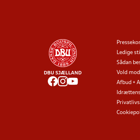
Presseko
Ledige sti
Sådan be
Vold mo
DBU SJÆLLAND
Afbud + 
Idrættens
Privatlivs
Cookiepol