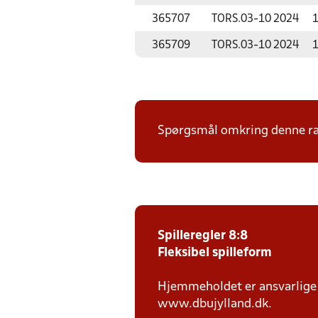
365707
TORS.
03-10 2024
1
365709
TORS.
03-10 2024
1
Spørgsmål omkring denne ræk
Spilleregler 8:8
Fleksibel spilleform
Hjemmeholdet er ansvarlige f
www.dbujylland.dk.