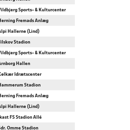
Vildbjerg Sports- & Kulturcenter
Herning Fremads Anlæg
Alpi Hallerne (Lind)
Filskov Stadion
Vildbjerg Sports- & Kulturcenter
Arnborg Hallen
Kølkær Idrætscenter
Hammerum Stadion
Herning Fremads Anlæg
Alpi Hallerne (Lind)
Ikast FS Stadion Allé
Sdr. Omme Stadion