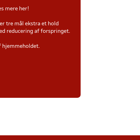
æs mere her!
er tre mål ekstra et hold
ed reducering af forspringet.
af hjemmeholdet.