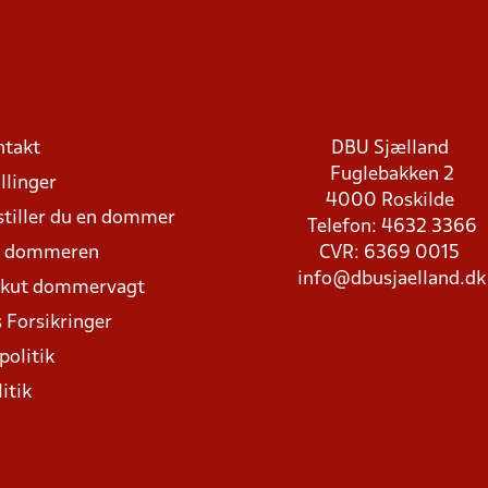
ntakt
DBU Sjælland
Fuglebakken 2
llinger
4000 Roskilde
stiller du en dommer
Telefon: 4632 3366
d dommeren
CVR: 6369 0015
info@dbusjaelland.dk
Akut dommervagt
 Forsikringer
politik
itik