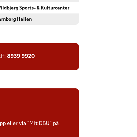
Vildbjerg Sports- & Kulturcenter
Arnborg Hallen
tlf:
8939 9920
p eller via ”Mit DBU” på