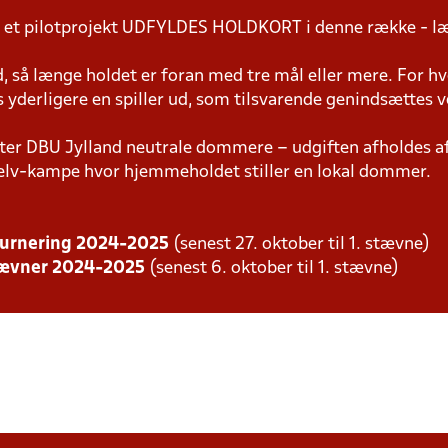
 et pilotprojekt UDFYLDES HOLDKORT i denne række - l
ud, så længe holdet er foran med tre mål eller mere. For hv
 yderligere en spiller ud, som tilsvarende genindsættes v
er DBU Jylland neutrale dommere – udgiften afholdes 
v-kampe hvor hjemmeholdet stiller en lokal dommer.
dturnering 2024-2025
(senest 27. oktober til 1. stævne)
stævner 2024-2025
(senest 6. oktober til 1. stævne)