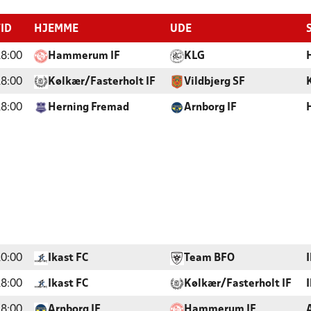
TID
HJEMME
UDE
8:00
Hammerum IF
KLG
8:00
Kølkær/Fasterholt IF
Vildbjerg SF
8:00
Herning Fremad
Arnborg IF
0:00
Ikast FC
Team BFO
8:00
Ikast FC
Kølkær/Fasterholt IF
8:00
Arnborg IF
Hammerum IF