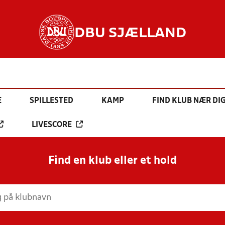
DBU SJÆLLAND
E
SPILLESTED
KAMP
FIND KLUB NÆR DI
LIVESCORE
Find en klub eller et hold