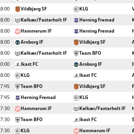
8:00
Vildbjerg SF
KLG
8:00
Kølkær/Fasterholt IF
Herning Fremad
8:00
Hammerum IF
Herning Fremad
8:00
Arnborg IF
Vildbjerg SF
8:00
Kølkær/Fasterholt IF
Team BFO
0:00
Ikast FC
Arnborg IF
8:00
KLG
Ikast FC
7:45
Team BFO
Vildbjerg SF
7:45
Herning Fremad
KLG
7:30
Hammerum IF
Kølkær/Fasterholt IF
7:30
Team BFO
Ikast FC
7:30
KLG
Hammerum IF