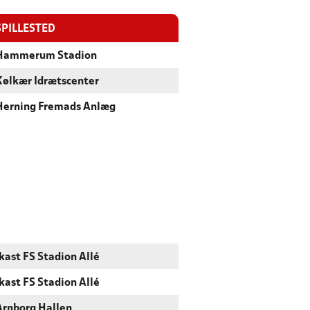
SPILLESTED
Hammerum Stadion
Kølkær Idrætscenter
Herning Fremads Anlæg
Ikast FS Stadion Allé
Ikast FS Stadion Allé
Arnborg Hallen