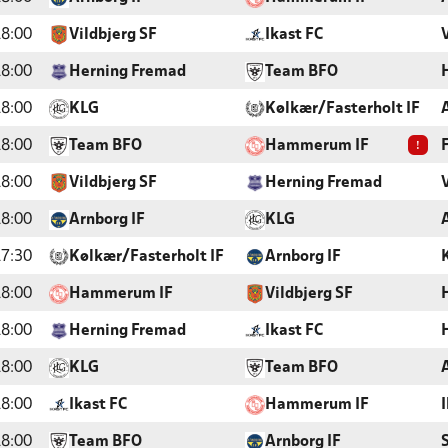
8:00
Vildbjerg SF
Ikast FC
8:00
Herning Fremad
Team BFO
8:00
KLG
Kølkær/Fasterholt IF
!
8:00
Team BFO
Hammerum IF
8:00
Vildbjerg SF
Herning Fremad
8:00
Arnborg IF
KLG
7:30
Kølkær/Fasterholt IF
Arnborg IF
8:00
Hammerum IF
Vildbjerg SF
8:00
Herning Fremad
Ikast FC
8:00
KLG
Team BFO
8:00
Ikast FC
Hammerum IF
8:00
Team BFO
Arnborg IF