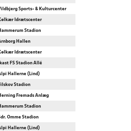
Vildbjerg Sports- & Kulturcenter
Kølkær Idrætscenter
Hammerum Stadion
Arnborg Hallen
Kølkær Idrætscenter
Ikast FS Stadion Allé
Alpi Hallerne (Lind)
Filskov Stadion
Herning Fremads Anlæg
Hammerum Stadion
Sdr. Omme Stadion
Alpi Hallerne (Lind)