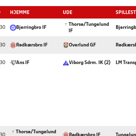
D
HJEMME
UDE
SPILLES
Thorsø/Tungelund
:30
Bjerringbro IF
Bjerringb
IF
:30
Rødkærsbro IF
Overlund GF
Rødkærsb
:30
Ans IF
Viborg Sdrm. IK (2)
LM Trans
Thorsø/Tungelund
:30
Rødkærsbro IF
Tungelun