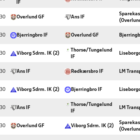
IF
Sparekas
:30
Overlund GF
Ans IF
(Overlun
:30
Bjerringbro IF
Overlund GF
Bjerringb
Thorsø/Tungelund
:30
Viborg Sdrm. IK (2)
Liseborg
IF
:30
Ans IF
Rødkærsbro IF
LM Trans
:30
Viborg Sdrm. IK (2)
Bjerringbro IF
Liseborg
Thorsø/Tungelund
:30
Ans IF
LM Trans
IF
Sparekas
:30
Overlund GF
Viborg Sdrm. IK (2)
(Overlun