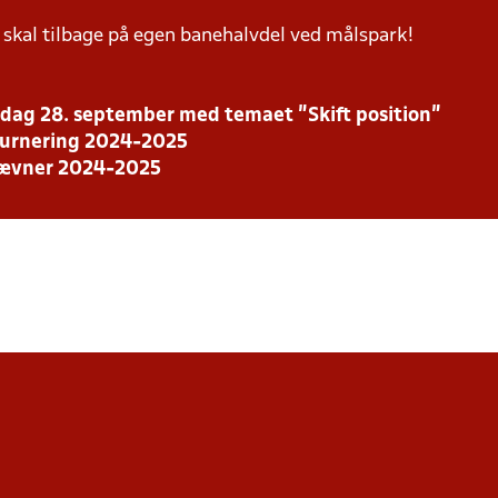
 skal tilbage på egen banehalvdel ved målspark!
ørdag 28. september med temaet ”Skift position”
dturnering 2024-2025
stævner 2024-2025