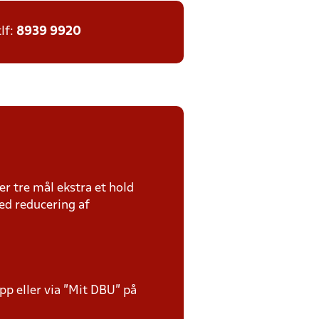
tlf:
8939 9920
er tre mål ekstra et hold
ed reducering af
p eller via ”Mit DBU” på