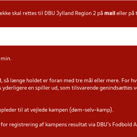
ke skal rettes til DBU Jylland Region 2 på
mail
eller på 
5 min.
ud, så længe holdet er foran med tre mål eller mere. For hv
 yderligere en spiller ud, som tilsvarende genindsættes v
pleder til at vejlede kampen (døm-selv-kamp).
or registrering af kampens resultat via DBU’s Fodbold Ap