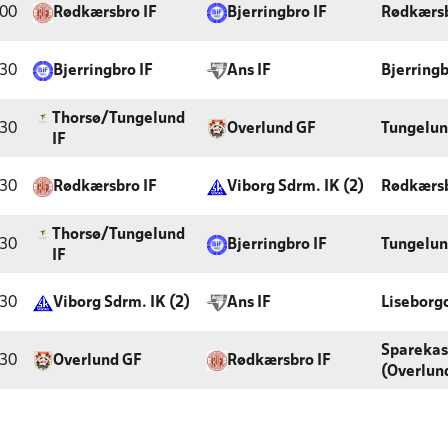
:00
Rødkærsbro IF
Bjerringbro IF
Rødkærsb
:30
Bjerringbro IF
Ans IF
Bjerringb
Thorsø/Tungelund
:30
Overlund GF
Tungelun
IF
:30
Rødkærsbro IF
Viborg Sdrm. IK (2)
Rødkærsb
Thorsø/Tungelund
:30
Bjerringbro IF
Tungelun
IF
:30
Viborg Sdrm. IK (2)
Ans IF
Liseborg
Sparekas
:30
Overlund GF
Rødkærsbro IF
(Overlun