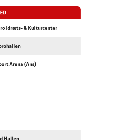
TED
ro Idræts- & Kulturcenter
rohallen
port Arena (Ans)
d Hallen