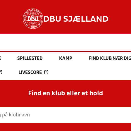
DBU SJÆLLAND
E
SPILLESTED
KAMP
FIND KLUB NÆR DI
LIVESCORE
Find en klub eller et hold