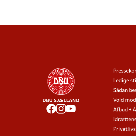
Presseko
Ledige sti
Sådan be
Vold mo
DBU SJÆLLAND
Afbud + 
Idrættens
Privatlivs