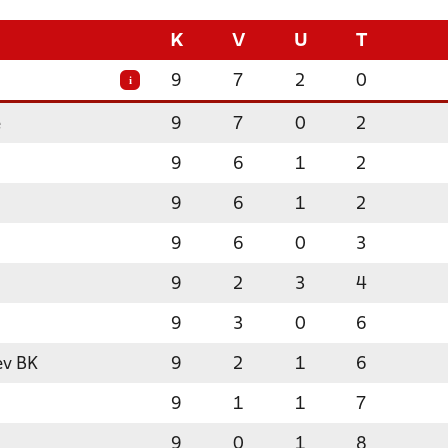
K
V
U
T
9
7
2
0
i
e
9
7
0
2
9
6
1
2
9
6
1
2
9
6
0
3
9
2
3
4
9
3
0
6
ev BK
9
2
1
6
9
1
1
7
9
0
1
8