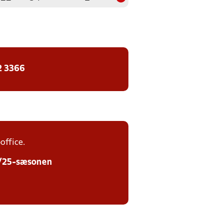
2 3366
office.
24/25-sæsonen