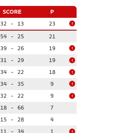
SCORE
P
32
-
13
23
!
54
-
25
21
39
-
26
19
!
31
-
29
19
!
34
-
22
18
!
34
-
35
9
!
32
-
22
9
!
18
-
66
7
15
-
28
4
11
-
34
1
!