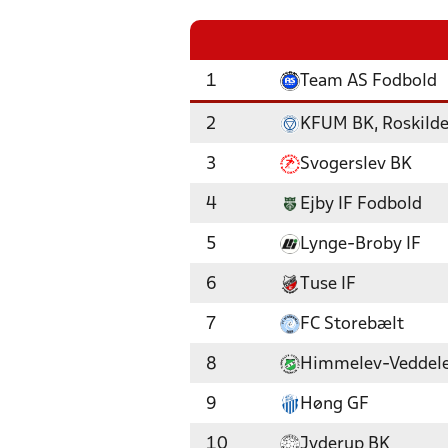
1
Team AS Fodbold
2
KFUM BK, Roskild
3
Svogerslev BK
4
Ejby IF Fodbold
5
Lynge-Broby IF
6
Tuse IF
7
FC Storebælt
8
Himmelev-Veddel
9
Høng GF
10
Jyderup BK