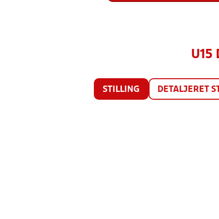
U15 
STILLING
DETALJERET S