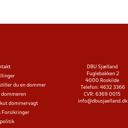
ntakt
DBU Sjælland
Fuglebakken 2
llinger
4000 Roskilde
stiller du en dommer
Telefon: 4632 3366
d dommeren
CVR: 6369 0015
info@dbusjaelland.dk
Akut dommervagt
 Forsikringer
politik