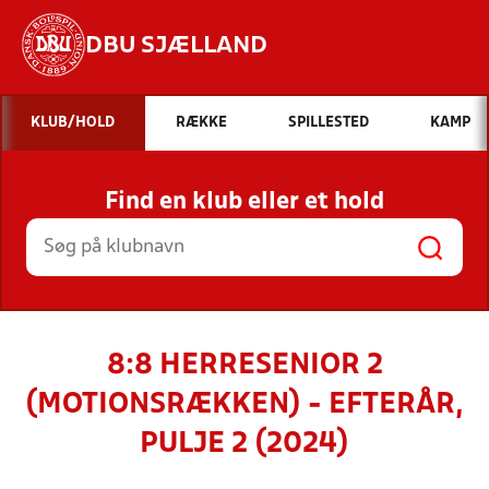
DBU SJÆLLAND
Hvad vil du søge efter?
KLUB/HOLD
RÆKKE
SPILLESTED
KAMP
INDHOLD OG NYHEDER
Find en klub eller et hold
STILLINGER, RESULTATER, KLUBBER OG
HOLD
8:8 HERRESENIOR 2
(MOTIONSRÆKKEN) - EFTERÅR,
PULJE 2 (2024)