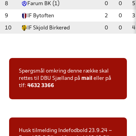
8
Farum BK (1)
0
0
5
9
IF Bytoften
2
0
3
10
IF Skjold Birkerød
0
0
4
Spørgsmål omkring denne række skal
rettes til DBU Sjælland på
mail
eller på
tlf:
4632 3366
Husk tilmelding Indefodbold 23.9.24 –