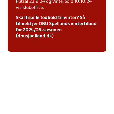
Futsal 23.9.24 og Vinterbold 10.10.24
via kluboffice.
Skal I spille fodbold til vinter? Så
tilmeld jer DBU Sjællands vintertilbud
for 2024/25-sæsonen
(dbusjaelland.dk)