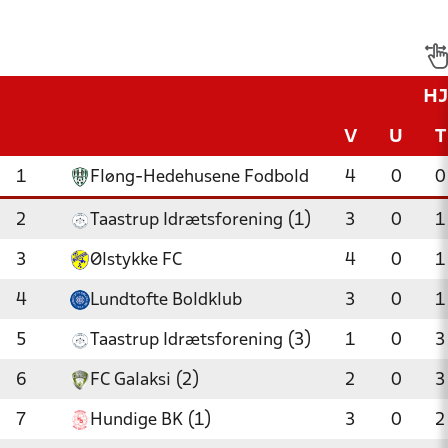
H
V
U
T
1
Fløng-Hedehusene Fodbold
4
0
0
2
Taastrup Idrætsforening (1)
3
0
1
3
Ølstykke FC
4
0
1
4
Lundtofte Boldklub
3
0
1
5
Taastrup Idrætsforening (3)
1
0
3
6
FC Galaksi (2)
2
0
3
7
Hundige BK (1)
3
0
2