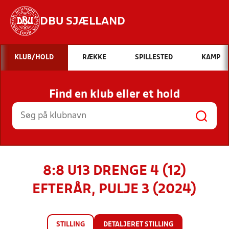
DBU SJÆLLAND
Hvad vil du søge efter?
KLUB/HOLD
RÆKKE
SPILLESTED
KAMP
INDHOLD OG NYHEDER
Find en klub eller et hold
STILLINGER, RESULTATER, KLUBBER OG
HOLD
8:8 U13 DRENGE 4 (12)
EFTERÅR, PULJE 3 (2024)
STILLING
DETALJERET STILLING