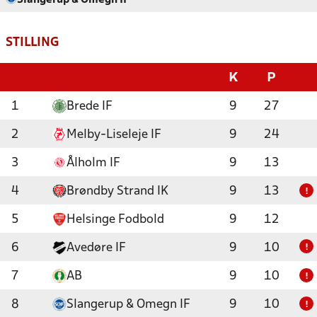
Slangerup & Omegn IF
STILLING
K
P
1
Brede IF
9
27
2
Melby-Liseleje IF
9
24
3
Ålholm IF
9
13
4
Brøndby Strand IK
9
13
!
5
Helsinge Fodbold
9
12
6
Avedøre IF
9
10
!
7
AB
9
10
!
8
Slangerup & Omegn IF
9
10
!