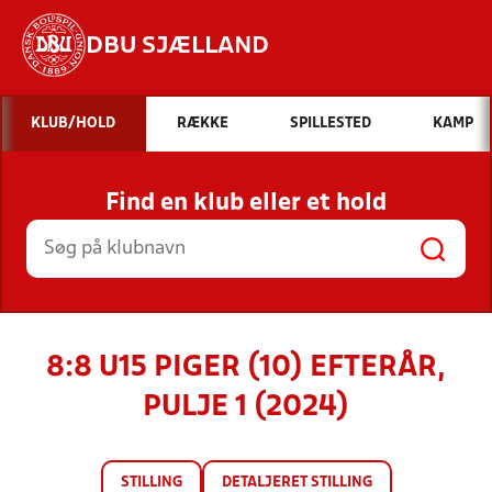
DBU SJÆLLAND
Hvad vil du søge efter?
KLUB/HOLD
RÆKKE
SPILLESTED
KAMP
INDHOLD OG NYHEDER
Find en klub eller et hold
STILLINGER, RESULTATER, KLUBBER OG
HOLD
8:8 U15 PIGER (10) EFTERÅR,
PULJE 1 (2024)
STILLING
DETALJERET STILLING