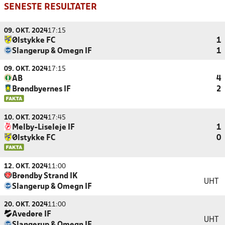
SENESTE RESULTATER
09. OKT. 2024
17:15
Ølstykke FC
1
Slangerup & Omegn IF
1
09. OKT. 2024
17:15
AB
4
Brøndbyernes IF
2
10. OKT. 2024
17:45
Melby-Liseleje IF
1
Ølstykke FC
0
12. OKT. 2024
11:00
Brøndby Strand IK
UHT
Slangerup & Omegn IF
20. OKT. 2024
11:00
Avedøre IF
UHT