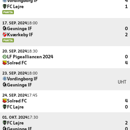
Vordingborg IF
4
FC Lejre
1
17. SEP. 2024
18:00
Gevninge IF
0
Kværkeby IF
2
20. SEP. 2024
18:30
LF Pigealliancen 2024
0
Solrød FC
4
23. SEP. 2024
18:00
Vordingborg IF
UHT
Gevninge IF
24. SEP. 2024
17:45
Solrød FC
4
FC Lejre
0
01. OKT. 2024
17:30
FC Lejre
2
Gevninge IF
0