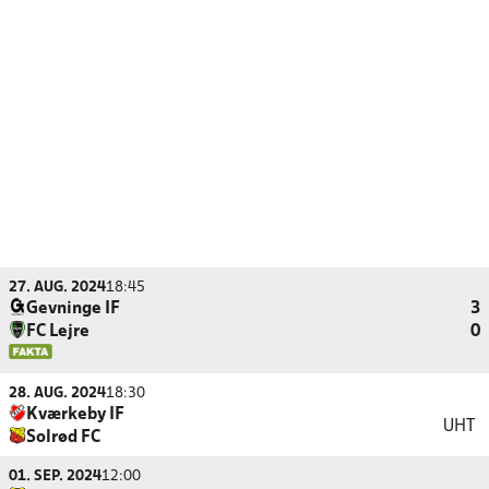
27. AUG. 2024
18:45
Gevninge IF
3
FC Lejre
0
28. AUG. 2024
18:30
Kværkeby IF
UHT
Solrød FC
01. SEP. 2024
12:00