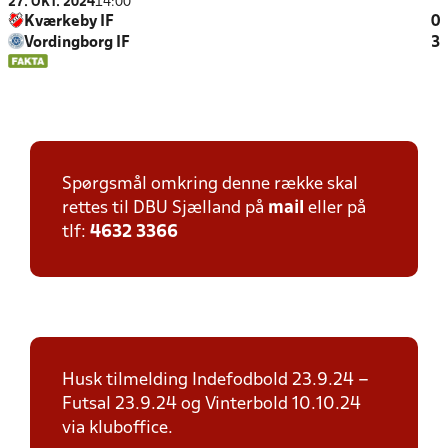
27. OKT. 2024
14:00
Kværkeby IF
0
Vordingborg IF
3
Spørgsmål omkring denne række skal
rettes til DBU Sjælland på
mail
eller på
tlf:
4632 3366
Husk tilmelding Indefodbold 23.9.24 –
Futsal 23.9.24 og Vinterbold 10.10.24
via kluboffice.