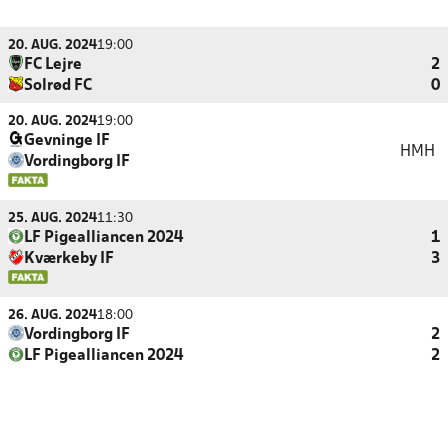
20. AUG. 2024
19:00
FC Lejre
2
Solrød FC
0
20. AUG. 2024
19:00
Gevninge IF
HMH
Vordingborg IF
25. AUG. 2024
11:30
LF Pigealliancen 2024
1
Kværkeby IF
3
26. AUG. 2024
18:00
Vordingborg IF
2
LF Pigealliancen 2024
2