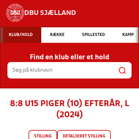
DBU SJÆLLAND
Hvad vil du søge efter?
KLUB/HOLD
RÆKKE
SPILLESTED
KAMP
INDHOLD OG NYHEDER
Find en klub eller et hold
STILLINGER, RESULTATER, KLUBBER OG
HOLD
8:8 U15 PIGER (10) EFTERÅR, L
(2024)
STILLING
DETALJERET STILLING