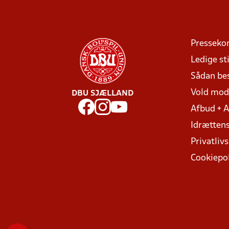
Presseko
Ledige sti
Sådan be
Vold mo
DBU SJÆLLAND
Afbud + 
Idrættens
Privatlivs
Cookiepol