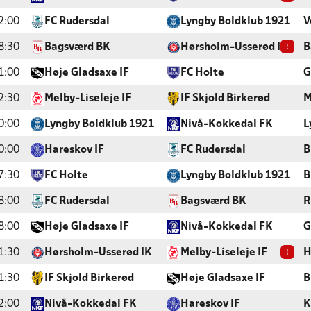
2:00
FC Rudersdal
Lyngby Boldklub 1921
V
!
8:30
Bagsværd BK
Hørsholm-Usserød IK
B
1:00
Høje Gladsaxe IF
FC Holte
G
2:30
Melby-Liseleje IF
IF Skjold Birkerød
M
0:00
Lyngby Boldklub 1921
Nivå-Kokkedal FK
L
0:00
Hareskov IF
FC Rudersdal
B
7:30
FC Holte
Lyngby Boldklub 1921
B
8:00
FC Rudersdal
Bagsværd BK
R
8:00
Høje Gladsaxe IF
Nivå-Kokkedal FK
G
!
1:30
Hørsholm-Usserød IK
Melby-Liseleje IF
H
1:30
IF Skjold Birkerød
Høje Gladsaxe IF
B
2:00
Nivå-Kokkedal FK
Hareskov IF
K