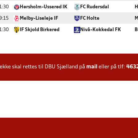
1:30
Hørsholm-Usserød IK
FC Rudersdal
H
9:15
Melby-Liseleje IF
FC Holte
M
1:30
IF Skjold Birkerød
Nivå-Kokkedal FK
B
ke skal rettes til DBU Sjælland på
mail
eller på tlf:
463