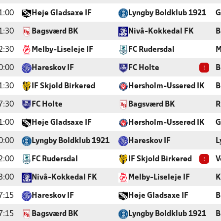
1:00
Høje Gladsaxe IF
Lyngby Boldklub 1921
G
1:30
Bagsværd BK
Nivå-Kokkedal FK
B
2:30
Melby-Liseleje IF
FC Rudersdal
M
!
0:00
Hareskov IF
FC Holte
B
1:30
IF Skjold Birkerød
Hørsholm-Usserød IK
B
7:30
FC Holte
Bagsværd BK
R
1:00
Høje Gladsaxe IF
Hørsholm-Usserød IK
G
0:00
Lyngby Boldklub 1921
Hareskov IF
L
!
2:00
FC Rudersdal
IF Skjold Birkerød
V
3:00
Nivå-Kokkedal FK
Melby-Liseleje IF
K
7:15
Hareskov IF
Høje Gladsaxe IF
B
7:15
Bagsværd BK
Lyngby Boldklub 1921
B