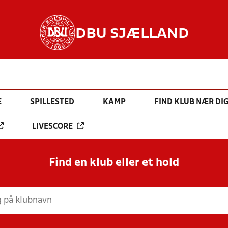
DBU SJÆLLAND
E
SPILLESTED
KAMP
FIND KLUB NÆR DI
LIVESCORE
Find en klub eller et hold