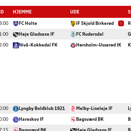
ID
HJEMME
UDE
S
!
8:00
FC Holte
IF Skjold Birkerød
R
1:00
Høje Gladsaxe IF
FC Rudersdal
G
2:00
Nivå-Kokkedal FK
Hørsholm-Usserød IK
K
0:00
Lyngby Boldklub 1921
Melby-Liseleje IF
L
0:00
Hareskov IF
Bagsværd BK
B
7:15
Bagsværd BK
Høje Gladsaxe IF
B