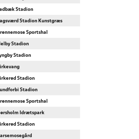
edbæk Stadion
agsværd Stadion Kunstgræs
rønnemose Sportshal
elby Stadion
yngby Stadion
irkevang
irkerød Stadion
undforbi Stadion
rønnemose Sportshal
ørsholm Idrætspark
irkerød Stadion
arsemosegård