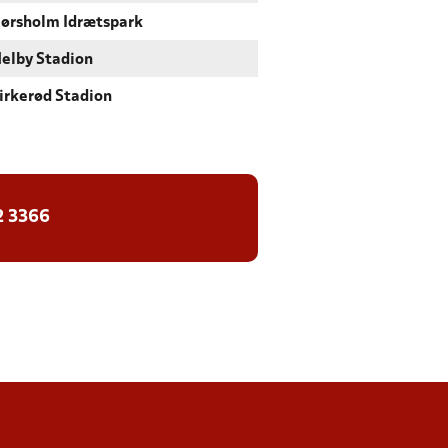
ørsholm Idrætspark
elby Stadion
irkerød Stadion
2 3366