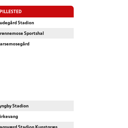
PILLESTED
udegård Stadion
rønnemose Sportshal
arsemosegård
yngby Stadion
irkevang
agsværd Stadion Kunstgræs