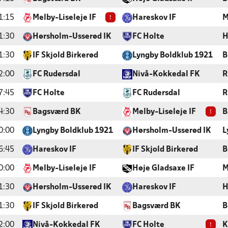
!
1:15
Melby-Liseleje IF
Hareskov IF
M
1:30
Hørsholm-Usserød IK
FC Holte
H
1:30
IF Skjold Birkerød
Lyngby Boldklub 1921
B
2:00
FC Rudersdal
Nivå-Kokkedal FK
R
7:45
FC Holte
FC Rudersdal
R
!
4:30
Bagsværd BK
Melby-Liseleje IF
B
0:00
Lyngby Boldklub 1921
Hørsholm-Usserød IK
L
6:45
Hareskov IF
IF Skjold Birkerød
B
0:00
Melby-Liseleje IF
Høje Gladsaxe IF
M
1:30
Hørsholm-Usserød IK
Hareskov IF
H
1:30
IF Skjold Birkerød
Bagsværd BK
B
!
2:00
Nivå-Kokkedal FK
FC Holte
K