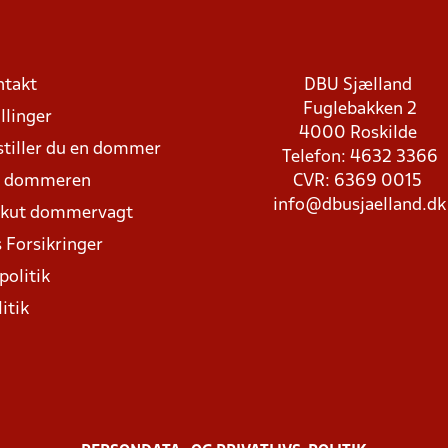
ntakt
DBU Sjælland
Fuglebakken 2
llinger
4000 Roskilde
stiller du en dommer
Telefon: 4632 3366
d dommeren
CVR: 6369 0015
info@dbusjaelland.dk
Akut dommervagt
 Forsikringer
politik
itik