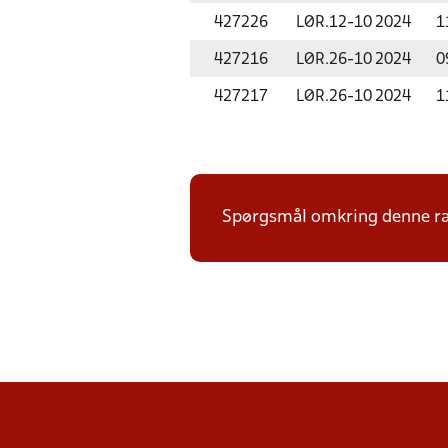
427226
LØR.
12-10 2024
1
427216
LØR.
26-10 2024
0
427217
LØR.
26-10 2024
1
Spørgsmål omkring denne ræk