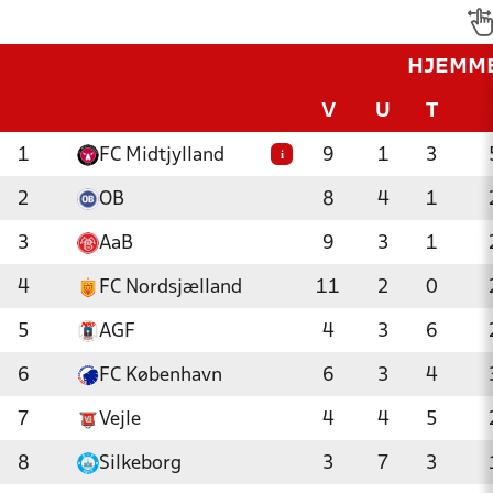
HJEMM
V
U
T
1
FC Midtjylland
9
1
3
i
2
OB
8
4
1
3
AaB
9
3
1
4
FC Nordsjælland
11
2
0
5
AGF
4
3
6
6
FC København
6
3
4
7
Vejle
4
4
5
8
Silkeborg
3
7
3