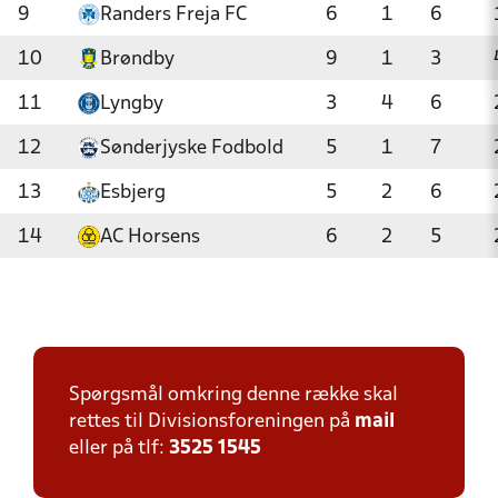
9
Randers Freja FC
6
1
6
10
Brøndby
9
1
3
11
Lyngby
3
4
6
12
Sønderjyske Fodbold
5
1
7
13
Esbjerg
5
2
6
14
AC Horsens
6
2
5
Spørgsmål omkring denne række skal
rettes til Divisionsforeningen på
mail
eller på tlf:
3525 1545