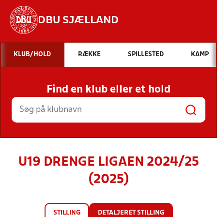
DBU SJÆLLAND
Hvad vil du søge efter?
KLUB/HOLD
RÆKKE
SPILLESTED
KAMP
INDHOLD OG NYHEDER
Find en klub eller et hold
STILLINGER, RESULTATER, KLUBBER OG
HOLD
U19 DRENGE LIGAEN 2024/25
(2025)
STILLING
DETALJERET STILLING