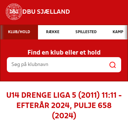
DBU SJÆLLAND
Hvad vil du søge efter?
KLUB/HOLD
RÆKKE
SPILLESTED
KAMP
INDHOLD OG NYHEDER
Find en klub eller et hold
STILLINGER, RESULTATER, KLUBBER OG
HOLD
U14 DRENGE LIGA 5 (2011) 11:11 -
EFTERÅR 2024, PULJE 658
(2024)