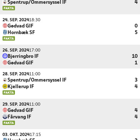
Spentrup/Ommersyssel IF
4
24. SEP. 2024
18:30
Gødvad GIF
0
Hornbæk SF
5
26. SEP. 2024
17:00
Bjerringbro IF
10
Gødvad GIF
1
28. SEP. 2024
11:00
Spentrup/Ommersyssel IF
3
Kjellerup IF
4
29. SEP. 2024
11:00
Gødvad GIF
4
Fårvang IF
4
03. OKT. 2024
17:15