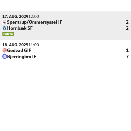
17. AUG. 2024
12:00
Spentrup/Ommersyssel IF
2
Hornbæk SF
2
18. AUG. 2024
11:00
Gødvad GIF
1
Bjerringbro IF
7