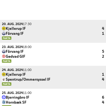
20. AUG. 2024
17:30
Kjellerup IF
4
Fårvang IF
1
23. AUG. 2024
18:00
Fårvang IF
5
Gødvad GIF
2
24. AUG. 2024
11:00
Kjellerup IF
1
Spentrup/Ommersyssel IF
4
25. AUG. 2024
11:00
Bjerringbro IF
6
Hornbæk SF
4