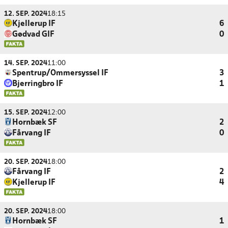
12. SEP. 2024
18:15
Kjellerup IF
6
Gødvad GIF
0
14. SEP. 2024
11:00
Spentrup/Ommersyssel IF
3
Bjerringbro IF
1
15. SEP. 2024
12:00
Hornbæk SF
2
Fårvang IF
0
20. SEP. 2024
18:00
Fårvang IF
2
Kjellerup IF
4
20. SEP. 2024
18:00
Hornbæk SF
1