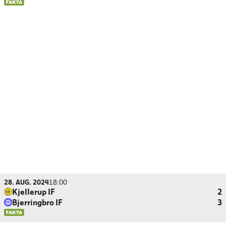
28. AUG. 2024
18:00
Kjellerup IF
2
Bjerringbro IF
3