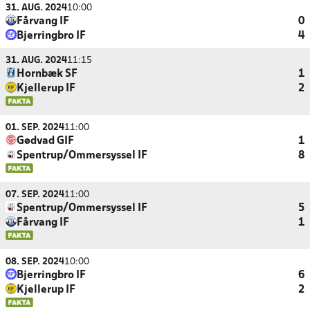
31. AUG. 2024
10:00
Fårvang IF
0
Bjerringbro IF
4
31. AUG. 2024
11:15
Hornbæk SF
1
Kjellerup IF
2
01. SEP. 2024
11:00
Gødvad GIF
1
Spentrup/Ommersyssel IF
8
07. SEP. 2024
11:00
Spentrup/Ommersyssel IF
5
Fårvang IF
1
08. SEP. 2024
10:00
Bjerringbro IF
6
Kjellerup IF
2