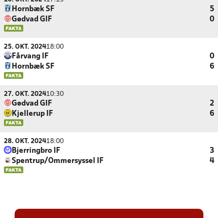
Hornbæk SF
5
Gødvad GIF
0
25. OKT. 2024
18:00
Fårvang IF
0
Hornbæk SF
6
27. OKT. 2024
10:30
Gødvad GIF
2
Kjellerup IF
6
28. OKT. 2024
18:00
Bjerringbro IF
3
Spentrup/Ommersyssel IF
4