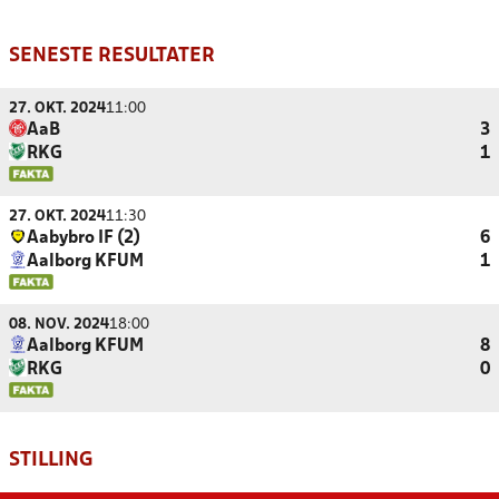
SENESTE RESULTATER
27. OKT. 2024
11:00
AaB
3
RKG
1
27. OKT. 2024
11:30
Aabybro IF (2)
6
Aalborg KFUM
1
08. NOV. 2024
18:00
Aalborg KFUM
8
RKG
0
STILLING