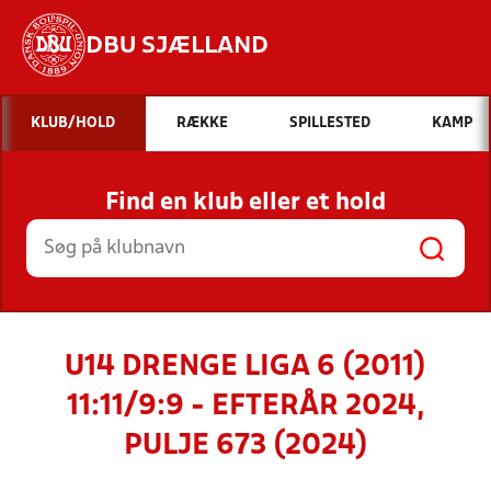
DBU SJÆLLAND
Hvad vil du søge efter?
KLUB/HOLD
RÆKKE
SPILLESTED
KAMP
INDHOLD OG NYHEDER
Find en klub eller et hold
STILLINGER, RESULTATER, KLUBBER OG
HOLD
U14 DRENGE LIGA 6 (2011)
11:11/9:9 - EFTERÅR 2024,
PULJE 673 (2024)