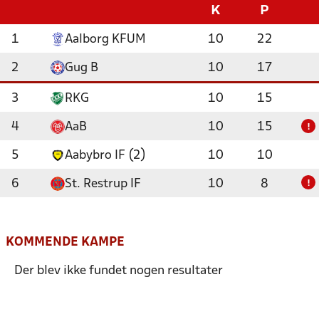
K
P
1
Aalborg KFUM
10
22
2
Gug B
10
17
3
RKG
10
15
4
AaB
10
15
!
5
Aabybro IF (2)
10
10
6
St. Restrup IF
10
8
!
KOMMENDE KAMPE
Der blev ikke fundet nogen resultater