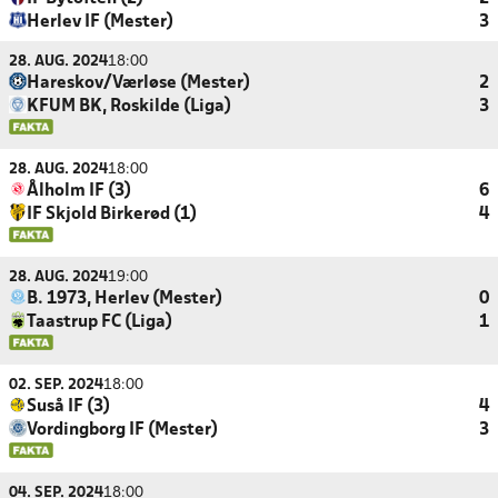
Herlev IF (Mester)
3
28. AUG. 2024
18:00
Hareskov/Værløse (Mester)
2
KFUM BK, Roskilde (Liga)
3
28. AUG. 2024
18:00
Ålholm IF (3)
6
IF Skjold Birkerød (1)
4
28. AUG. 2024
19:00
B. 1973, Herlev (Mester)
0
Taastrup FC (Liga)
1
02. SEP. 2024
18:00
Suså IF (3)
4
Vordingborg IF (Mester)
3
04. SEP. 2024
18:00