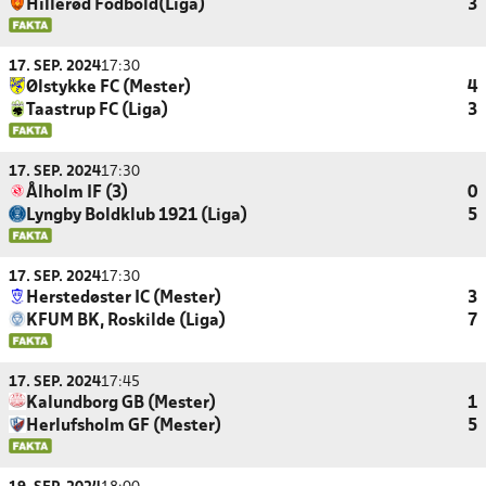
Hillerød Fodbold(Liga)
3
17. SEP. 2024
17:30
Ølstykke FC (Mester)
4
Taastrup FC (Liga)
3
17. SEP. 2024
17:30
Ålholm IF (3)
0
Lyngby Boldklub 1921 (Liga)
5
17. SEP. 2024
17:30
Herstedøster IC (Mester)
3
KFUM BK, Roskilde (Liga)
7
17. SEP. 2024
17:45
Kalundborg GB (Mester)
1
Herlufsholm GF (Mester)
5