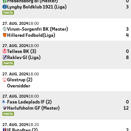
Fredensborg BI (Mester)
0
Lyngby Boldklub 1921 (Liga)
3
27. AUG. 2024
18:00
Virum-Sorgenfri BK (Mester)
3
Hillerød Fodbold(Liga)
4
27. AUG. 2024
18:00
Tølløse BK (3)
0
Raklev GI (Liga)
8
27. AUG. 2024
18:00
Glostrup (2)
Oversidder
27. AUG. 2024
18:00
Faxe Ladeplads IF (2)
0
Herlufsholm GF (Mester)
12
27. AUG. 2024
18:20
IF Bytoften (2)
2