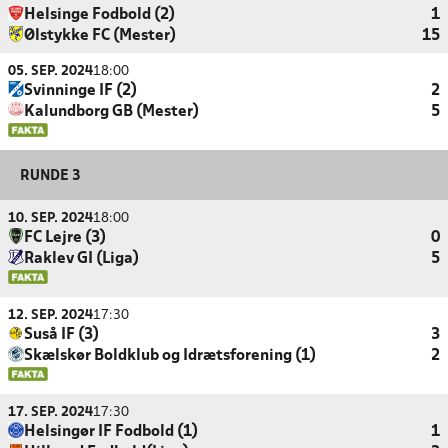
Helsinge Fodbold (2)
1
Ølstykke FC (Mester)
15
05. SEP. 2024
18:00
Svinninge IF (2)
2
Kalundborg GB (Mester)
5
RUNDE 3
10. SEP. 2024
18:00
FC Lejre (3)
0
Raklev GI (Liga)
5
12. SEP. 2024
17:30
Suså IF (3)
3
Skælskør Boldklub og Idrætsforening (1)
2
17. SEP. 2024
17:30
Helsingør IF Fodbold (1)
1