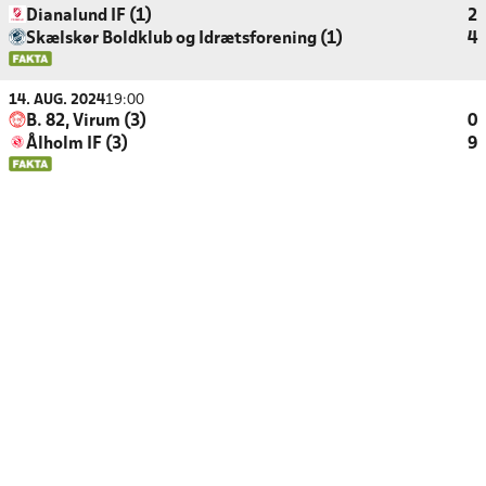
Dianalund IF (1)
2
Skælskør Boldklub og Idrætsforening (1)
4
14. AUG. 2024
19:00
B. 82, Virum (3)
0
Ålholm IF (3)
9