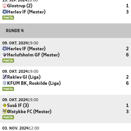
19. SEP. 2024
18:00
Glostrup (2)
1
Herlev IF (Mester)
3
RUNDE 4
09. OKT. 2024
19:00
Herlev IF (Mester)
2
Herlufsholm GF (Mester)
6
09. OKT. 2024
19:00
Raklev GI (Liga)
2
KFUM BK, Roskilde (Liga)
6
09. OKT. 2024
19:00
Suså IF (3)
1
Ølstykke FC (Mester)
3
03. NOV. 2024
12:00