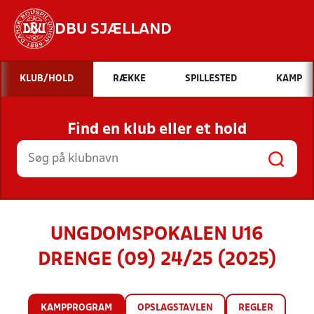
DBU SJÆLLAND
Hvad vil du søge efter?
KLUB/HOLD
RÆKKE
SPILLESTED
KAMP
INDHOLD OG NYHEDER
Find en klub eller et hold
STILLINGER, RESULTATER, KLUBBER OG
HOLD
UNGDOMSPOKALEN U16
DRENGE (09) 24/25 (2025)
KAMPPROGRAM
OPSLAGSTAVLEN
REGLER