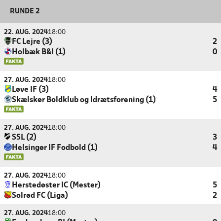
RUNDE 2
22. AUG. 2024
18:00
FC Lejre (3)
2
Holbæk B&I (1)
0
27. AUG. 2024
18:00
Løve IF (3)
4
Skælskør Boldklub og Idrætsforening (1)
5
27. AUG. 2024
18:00
SSL (2)
3
Helsingør IF Fodbold (1)
4
27. AUG. 2024
18:00
Herstedøster IC (Mester)
5
Solrød FC (Liga)
2
27. AUG. 2024
18:00