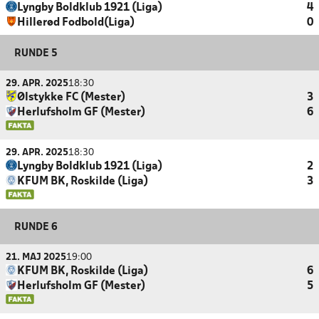
Lyngby Boldklub 1921 (Liga)
4
Hillerød Fodbold(Liga)
0
RUNDE 5
29. APR. 2025
18:30
Ølstykke FC (Mester)
3
Herlufsholm GF (Mester)
6
29. APR. 2025
18:30
Lyngby Boldklub 1921 (Liga)
2
KFUM BK, Roskilde (Liga)
3
RUNDE 6
21. MAJ 2025
19:00
KFUM BK, Roskilde (Liga)
6
Herlufsholm GF (Mester)
5