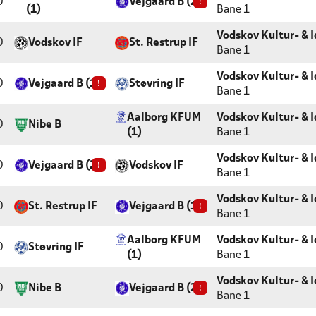
0
Vejgaard B (2)
!
(1)
Bane 1
Vodskov Kultur- & 
0
Vodskov IF
St. Restrup IF
Bane 1
Vodskov Kultur- & 
0
Vejgaard B (1)
!
Støvring IF
Bane 1
Aalborg KFUM
Vodskov Kultur- & 
0
Nibe B
(1)
Bane 1
Vodskov Kultur- & 
0
Vejgaard B (2)
!
Vodskov IF
Bane 1
Vodskov Kultur- & 
0
St. Restrup IF
Vejgaard B (1)
!
Bane 1
Aalborg KFUM
Vodskov Kultur- & 
0
Støvring IF
(1)
Bane 1
Vodskov Kultur- & 
0
Nibe B
Vejgaard B (2)
!
Bane 1