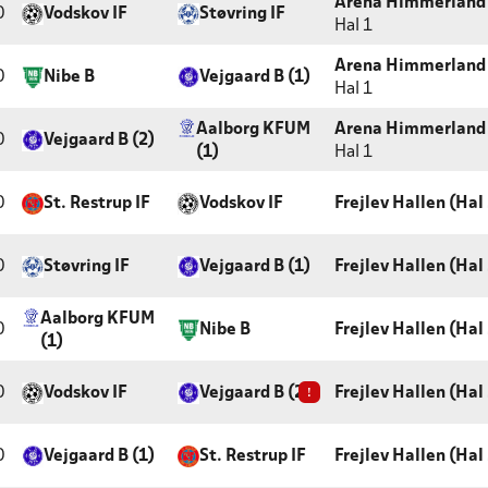
Arena Himmerland 
0
Vodskov IF
Støvring IF
Hal 1
Arena Himmerland 
0
Nibe B
Vejgaard B (1)
Hal 1
Aalborg KFUM
Arena Himmerland 
0
Vejgaard B (2)
(1)
Hal 1
0
St. Restrup IF
Vodskov IF
Frejlev Hallen (Hal 
0
Støvring IF
Vejgaard B (1)
Frejlev Hallen (Hal 
Aalborg KFUM
0
Nibe B
Frejlev Hallen (Hal 
(1)
0
Vodskov IF
Vejgaard B (2)
!
Frejlev Hallen (Hal 
0
Vejgaard B (1)
St. Restrup IF
Frejlev Hallen (Hal 