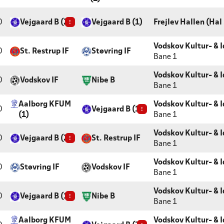
0
Vejgaard B (2)
!
Vejgaard B (1)
Frejlev Hallen (Hal 
Vodskov Kultur- & 
0
St. Restrup IF
Støvring IF
Bane 1
Vodskov Kultur- & 
0
Vodskov IF
Nibe B
Bane 1
Aalborg KFUM
Vodskov Kultur- & 
0
Vejgaard B (1)
!
(1)
Bane 1
Vodskov Kultur- & 
0
Vejgaard B (2)
!
St. Restrup IF
Bane 1
Vodskov Kultur- & 
0
Støvring IF
Vodskov IF
Bane 1
Vodskov Kultur- & 
0
Vejgaard B (1)
!
Nibe B
Bane 1
Aalborg KFUM
Vodskov Kultur- & 