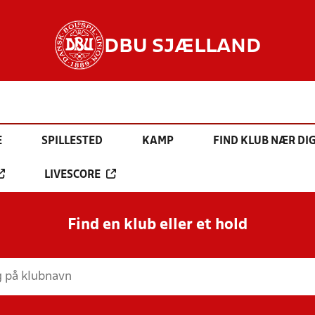
DBU SJÆLLAND
E
SPILLESTED
KAMP
FIND KLUB NÆR DI
LIVESCORE
Find en klub eller et hold