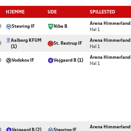
HJEMME
UDE
SPILLESTED
Arena Himmerland 
0
Støvring IF
Nibe B
Hal 1
Aalborg KFUM
Arena Himmerland 
0
St. Restrup IF
(1)
Hal 1
Arena Himmerland 
0
Vodskov IF
Vejgaard B (1)
Hal 1
Arena Himmerland 
0
Vejgaard B (2)
Støvring IF