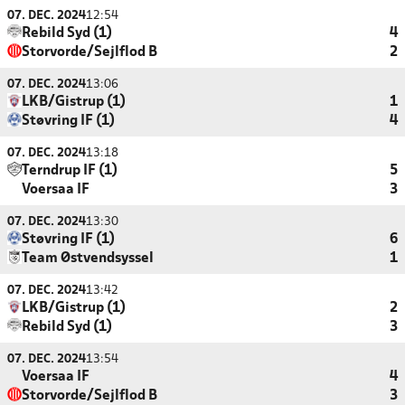
07. DEC. 2024
12:54
Rebild Syd (1)
4
Storvorde/Sejlflod B
2
07. DEC. 2024
13:06
LKB/Gistrup (1)
1
Støvring IF (1)
4
07. DEC. 2024
13:18
Terndrup IF (1)
5
Voersaa IF
3
07. DEC. 2024
13:30
Støvring IF (1)
6
Team Østvendsyssel
1
07. DEC. 2024
13:42
LKB/Gistrup (1)
2
Rebild Syd (1)
3
07. DEC. 2024
13:54
Voersaa IF
4
Storvorde/Sejlflod B
3