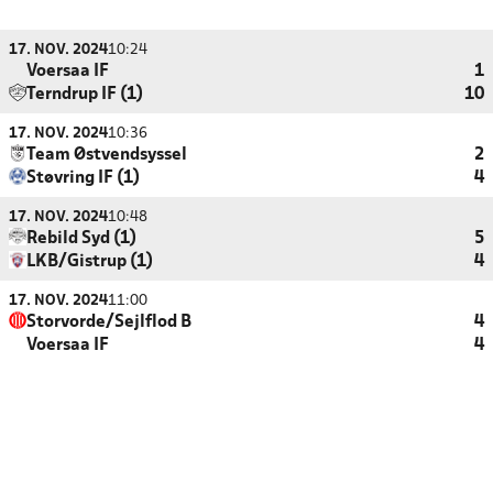
17. NOV. 2024
10:24
Voersaa IF
1
Terndrup IF (1)
10
17. NOV. 2024
10:36
Team Østvendsyssel
2
Støvring IF (1)
4
17. NOV. 2024
10:48
Rebild Syd (1)
5
LKB/Gistrup (1)
4
17. NOV. 2024
11:00
Storvorde/Sejlflod B
4
Voersaa IF
4