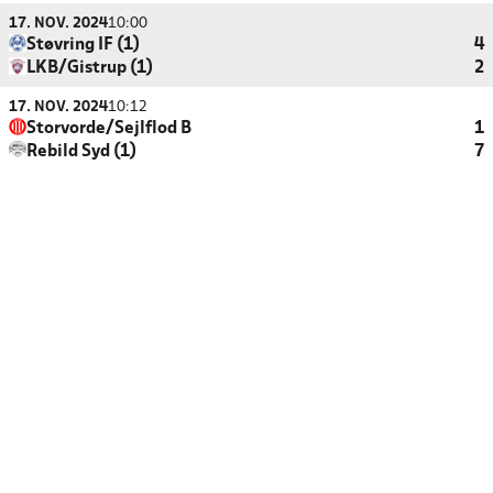
17. NOV. 2024
10:00
Støvring IF (1)
4
LKB/Gistrup (1)
2
17. NOV. 2024
10:12
Storvorde/Sejlflod B
1
Rebild Syd (1)
7