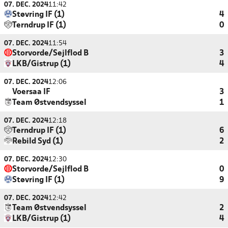
07. DEC. 2024
11:42
Støvring IF (1)
4
Terndrup IF (1)
0
07. DEC. 2024
11:54
Storvorde/Sejlflod B
3
LKB/Gistrup (1)
4
07. DEC. 2024
12:06
Voersaa IF
3
Team Østvendsyssel
1
07. DEC. 2024
12:18
Terndrup IF (1)
6
Rebild Syd (1)
2
07. DEC. 2024
12:30
Storvorde/Sejlflod B
0
Støvring IF (1)
9
07. DEC. 2024
12:42
Team Østvendsyssel
2
LKB/Gistrup (1)
4