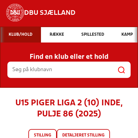
DBU SJÆLLAND
Hvad vil du søge efter?
KLUB/HOLD
RÆKKE
SPILLESTED
KAMP
INDHOLD OG NYHEDER
Find en klub eller et hold
STILLINGER, RESULTATER, KLUBBER OG
HOLD
U15 PIGER LIGA 2 (10) INDE,
PULJE 86 (2025)
STILLING
DETALJERET STILLING