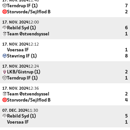
17. NOV. 2024
11:48
Terndrup IF (1)
7
Storvorde/Sejlflod B
2
17. NOV. 2024
12:00
Rebild Syd (1)
6
Team Østvendsyssel
1
17. NOV. 2024
12:12
Voersaa IF
1
Støvring IF (1)
8
17. NOV. 2024
12:24
LKB/Gistrup (1)
2
Terndrup IF (1)
1
17. NOV. 2024
12:36
Team Østvendsyssel
2
Storvorde/Sejlflod B
4
07. DEC. 2024
11:30
Rebild Syd (1)
5
Voersaa IF
1