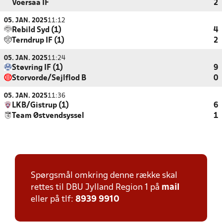
Voersaa IF
2
05. JAN. 2025
11:12
Rebild Syd (1)
4
Terndrup IF (1)
2
05. JAN. 2025
11:24
Støvring IF (1)
9
Storvorde/Sejlflod B
0
05. JAN. 2025
11:36
LKB/Gistrup (1)
6
Team Østvendsyssel
1
Spørgsmål omkring denne række skal
rettes til DBU Jylland Region 1 på
mail
eller på tlf:
8939 9910