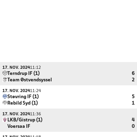
17. NOV. 2024
11:12
Terndrup IF (1)
6
Team Østvendsyssel
2
17. NOV. 2024
11:24
Støvring IF (1)
5
Rebild Syd (1)
1
17. NOV. 2024
11:36
LKB/Gistrup (1)
4
Voersaa IF
0