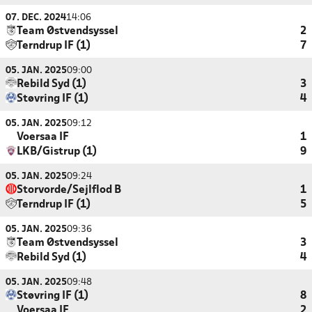
07. DEC. 2024
14:06
Team Østvendsyssel
2
Terndrup IF (1)
7
05. JAN. 2025
09:00
Rebild Syd (1)
3
Støvring IF (1)
4
05. JAN. 2025
09:12
Voersaa IF
1
LKB/Gistrup (1)
9
05. JAN. 2025
09:24
Storvorde/Sejlflod B
1
Terndrup IF (1)
5
05. JAN. 2025
09:36
Team Østvendsyssel
3
Rebild Syd (1)
4
05. JAN. 2025
09:48
Støvring IF (1)
8
Voersaa IF
2