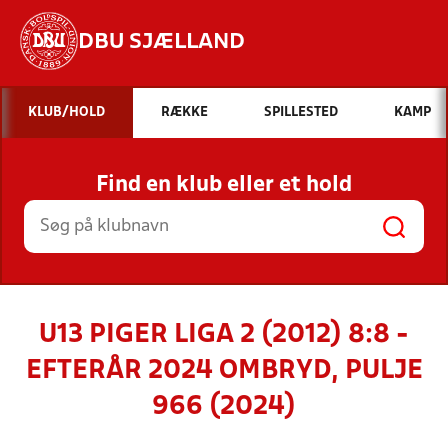
DBU SJÆLLAND
Hvad vil du søge efter?
KLUB/HOLD
RÆKKE
SPILLESTED
KAMP
INDHOLD OG NYHEDER
Find en klub eller et hold
STILLINGER, RESULTATER, KLUBBER OG
HOLD
U13 PIGER LIGA 2 (2012) 8:8 -
EFTERÅR 2024 OMBRYD, PULJE
966 (2024)