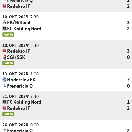
Fredericia Q
2
Rødekro IF
2
10. OKT. 2024
17:30
FB/Billund
3
FC Kolding Nord
2
10. OKT. 2024
18:30
Rødekro IF
3
SGI/SSK
0
13. OKT. 2024
11:00
Haderslev FK
7
Fredericia Q
0
21. OKT. 2024
17:30
FC Kolding Nord
1
Rødekro IF
2
26. OKT. 2024
10:00
Fredericia Q
2