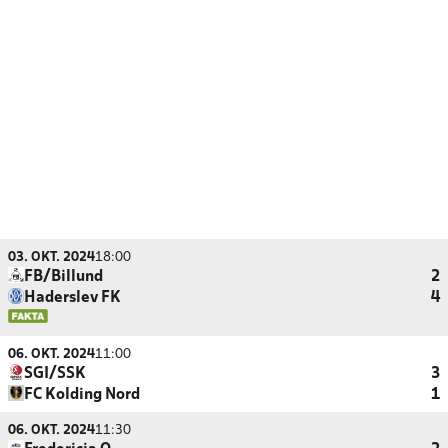
03. OKT. 2024
18:00
FB/Billund
2
Haderslev FK
4
06. OKT. 2024
11:00
SGI/SSK
3
FC Kolding Nord
1
06. OKT. 2024
11:30