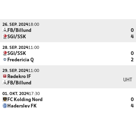
26. SEP. 2024
18:00
FB/Billund
0
SGI/SSK
4
28. SEP. 2024
11:00
SGI/SSK
0
Fredericia Q
2
29. SEP. 2024
11:00
Rødekro IF
UHT
FB/Billund
01. OKT. 2024
17:30
FC Kolding Nord
0
Haderslev FK
4