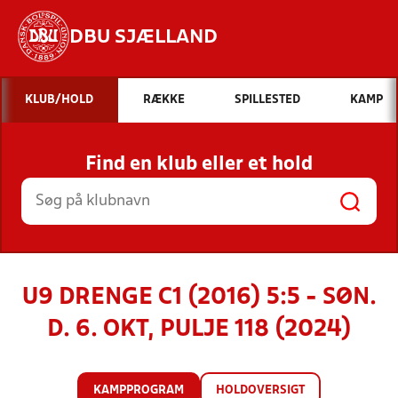
DBU SJÆLLAND
Hvad vil du søge efter?
KLUB/HOLD
RÆKKE
SPILLESTED
KAMP
INDHOLD OG NYHEDER
Find en klub eller et hold
STILLINGER, RESULTATER, KLUBBER OG
HOLD
U9 DRENGE C1 (2016) 5:5 - SØN.
D. 6. OKT, PULJE 118 (2024)
KAMPPROGRAM
HOLDOVERSIGT