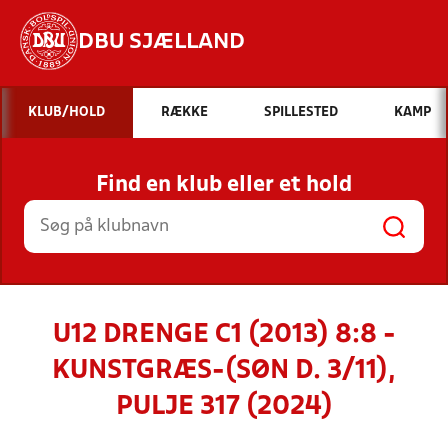
DBU SJÆLLAND
Hvad vil du søge efter?
KLUB/HOLD
RÆKKE
SPILLESTED
KAMP
INDHOLD OG NYHEDER
Find en klub eller et hold
STILLINGER, RESULTATER, KLUBBER OG
HOLD
U12 DRENGE C1 (2013) 8:8 -
KUNSTGRÆS-(SØN D. 3/11),
PULJE 317 (2024)