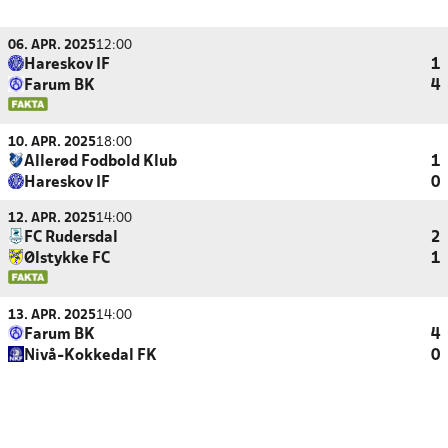
06. APR. 2025
12:00
Hareskov IF
1
Farum BK
4
10. APR. 2025
18:00
Allerød Fodbold Klub
1
Hareskov IF
0
12. APR. 2025
14:00
FC Rudersdal
2
Ølstykke FC
1
13. APR. 2025
14:00
Farum BK
4
Nivå-Kokkedal FK
0