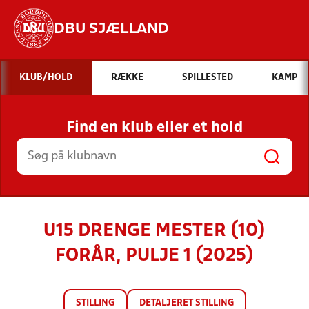
DBU SJÆLLAND
Hvad vil du søge efter?
KLUB/HOLD
RÆKKE
SPILLESTED
KAMP
INDHOLD OG NYHEDER
Find en klub eller et hold
STILLINGER, RESULTATER, KLUBBER OG
HOLD
U15 DRENGE MESTER (10)
FORÅR, PULJE 1 (2025)
STILLING
DETALJERET STILLING