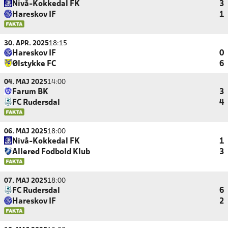
Nivå-Kokkedal FK
3
Hareskov IF
1
30. APR. 2025
18:15
Hareskov IF
0
Ølstykke FC
6
04. MAJ 2025
14:00
Farum BK
3
FC Rudersdal
4
06. MAJ 2025
18:00
Nivå-Kokkedal FK
1
Allerød Fodbold Klub
3
07. MAJ 2025
18:00
FC Rudersdal
6
Hareskov IF
2