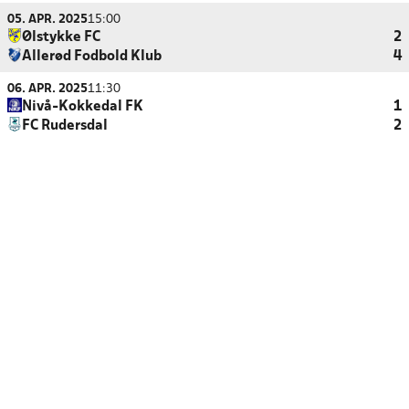
05. APR. 2025
15:00
Ølstykke FC
2
Allerød Fodbold Klub
4
06. APR. 2025
11:30
Nivå-Kokkedal FK
1
FC Rudersdal
2