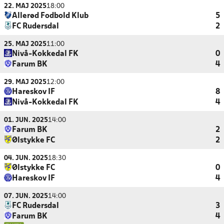
22. MAJ 2025
18:00
Allerød Fodbold Klub
5
FC Rudersdal
2
25. MAJ 2025
11:00
Nivå-Kokkedal FK
0
Farum BK
4
29. MAJ 2025
12:00
Hareskov IF
8
Nivå-Kokkedal FK
4
01. JUN. 2025
14:00
Farum BK
2
Ølstykke FC
2
04. JUN. 2025
18:30
Ølstykke FC
0
Hareskov IF
4
07. JUN. 2025
14:00
FC Rudersdal
3
Farum BK
4