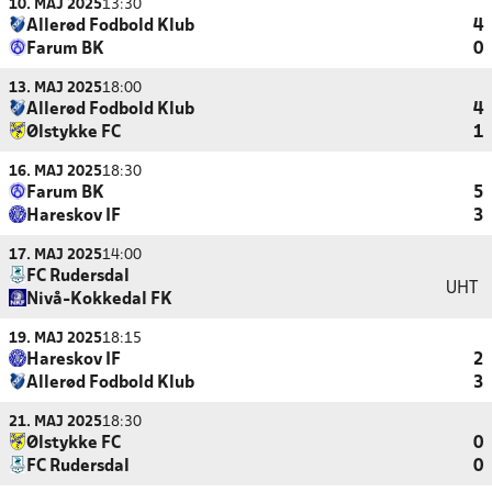
10. MAJ 2025
13:30
Allerød Fodbold Klub
4
Farum BK
0
13. MAJ 2025
18:00
Allerød Fodbold Klub
4
Ølstykke FC
1
16. MAJ 2025
18:30
Farum BK
5
Hareskov IF
3
17. MAJ 2025
14:00
FC Rudersdal
UHT
Nivå-Kokkedal FK
19. MAJ 2025
18:15
Hareskov IF
2
Allerød Fodbold Klub
3
21. MAJ 2025
18:30
Ølstykke FC
0
FC Rudersdal
0