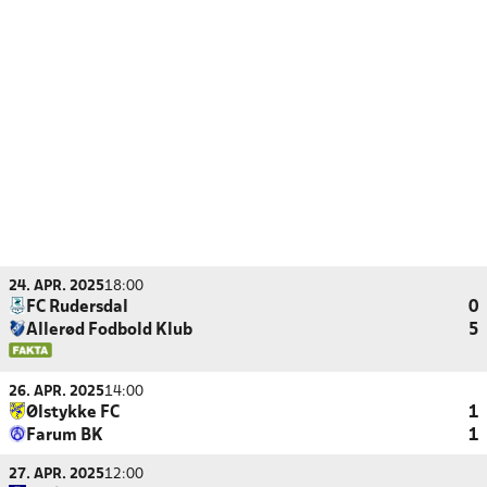
24. APR. 2025
18:00
FC Rudersdal
0
Allerød Fodbold Klub
5
26. APR. 2025
14:00
Ølstykke FC
1
Farum BK
1
27. APR. 2025
12:00