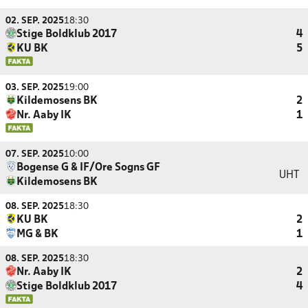
02. SEP. 2025
18:30
Stige Boldklub 2017
4
KU BK
5
03. SEP. 2025
19:00
Kildemosens BK
2
Nr. Aaby IK
1
07. SEP. 2025
10:00
Bogense G & IF/Ore Sogns GF
UHT
Kildemosens BK
08. SEP. 2025
18:30
KU BK
2
MG & BK
1
08. SEP. 2025
18:30
Nr. Aaby IK
2
Stige Boldklub 2017
4