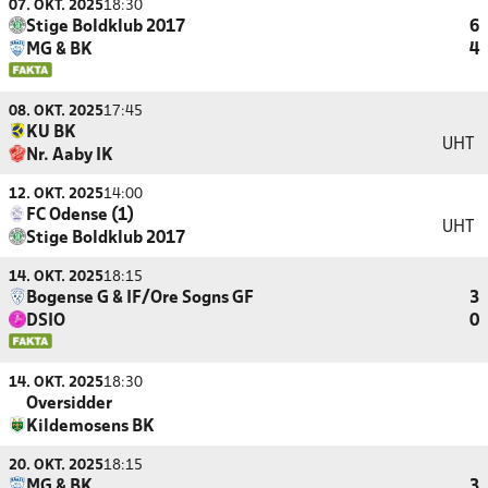
07. OKT. 2025
18:30
Stige Boldklub 2017
6
MG & BK
4
08. OKT. 2025
17:45
KU BK
UHT
Nr. Aaby IK
12. OKT. 2025
14:00
FC Odense (1)
UHT
Stige Boldklub 2017
14. OKT. 2025
18:15
Bogense G & IF/Ore Sogns GF
3
DSIO
0
14. OKT. 2025
18:30
Oversidder
Kildemosens BK
20. OKT. 2025
18:15
MG & BK
3