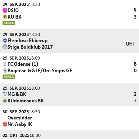
24. SEP. 2025
18:30
DSIO
4
KU BK
3
24. SEP. 2025
18:30
Flemløse Ebberup
UHT
Stige Boldklub 2017
29. SEP. 2025
18:00
FC Odense (1)
6
Bogense G & IF/Ore Sogns GF
0
29. SEP. 2025
18:00
MG & BK
2
Kildemosens BK
7
30. SEP. 2025
18:30
Oversidder
Nr. Aaby IK
01. OKT. 2025
18:30