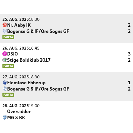
25. AUG. 2025
18:30
Nr. Aaby IK
2
Bogense G & IF/Ore Sogns GF
2
26. AUG. 2025
18:45
DSIO
3
Stige Boldklub 2017
2
27. AUG. 2025
18:30
Flemløse Ebberup
1
Bogense G & IF/Ore Sogns GF
2
28. AUG. 2025
19:00
Oversidder
MG & BK