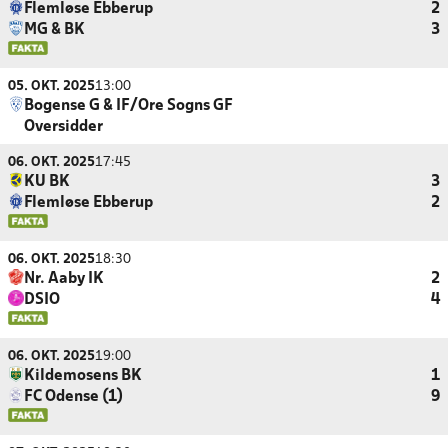
Flemløse Ebberup
2
MG & BK
3
05. OKT. 2025
13:00
Bogense G & IF/Ore Sogns GF
Oversidder
06. OKT. 2025
17:45
KU BK
3
Flemløse Ebberup
2
06. OKT. 2025
18:30
Nr. Aaby IK
2
DSIO
4
06. OKT. 2025
19:00
Kildemosens BK
1
FC Odense (1)
9