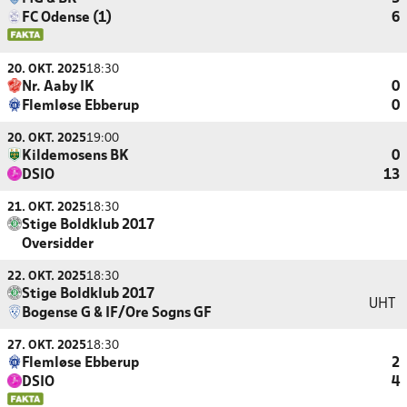
FC Odense (1)
6
20. OKT. 2025
18:30
Nr. Aaby IK
0
Flemløse Ebberup
0
20. OKT. 2025
19:00
Kildemosens BK
0
DSIO
13
21. OKT. 2025
18:30
Stige Boldklub 2017
Oversidder
22. OKT. 2025
18:30
Stige Boldklub 2017
UHT
Bogense G & IF/Ore Sogns GF
27. OKT. 2025
18:30
Flemløse Ebberup
2
DSIO
4