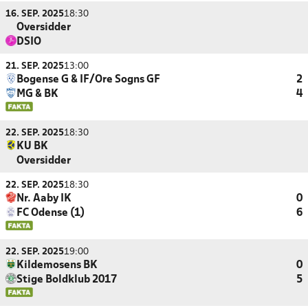
16. SEP. 2025
18:30
Oversidder
DSIO
21. SEP. 2025
13:00
Bogense G & IF/Ore Sogns GF
2
MG & BK
4
22. SEP. 2025
18:30
KU BK
Oversidder
22. SEP. 2025
18:30
Nr. Aaby IK
0
FC Odense (1)
6
22. SEP. 2025
19:00
Kildemosens BK
0
Stige Boldklub 2017
5