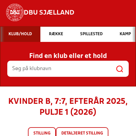
DBU SJÆLLAND
Hvad vil du søge efter?
KLUB/HOLD
RÆKKE
SPILLESTED
KAMP
INDHOLD OG NYHEDER
Find en klub eller et hold
STILLINGER, RESULTATER, KLUBBER OG
HOLD
KVINDER B, 7:7, EFTERÅR 2025,
PULJE 1 (2026)
STILLING
DETALJERET STILLING