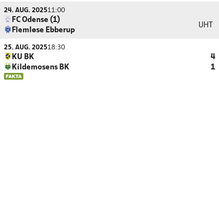
24. AUG. 2025
11:00
FC Odense (1)
UHT
Flemløse Ebberup
25. AUG. 2025
18:30
KU BK
4
Kildemosens BK
1