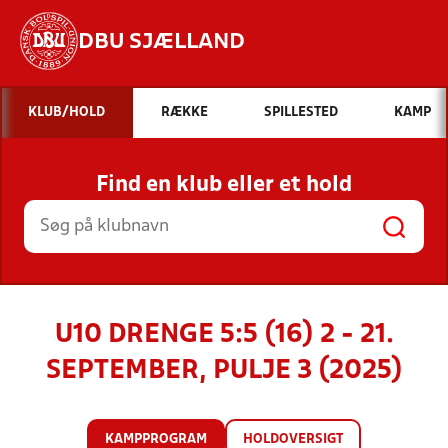
DBU SJÆLLAND
Hvad vil du søge efter?
KLUB/HOLD
RÆKKE
SPILLESTED
KAMP
INDHOLD OG NYHEDER
Find en klub eller et hold
STILLINGER, RESULTATER, KLUBBER OG
HOLD
U10 DRENGE 5:5 (16) 2 - 21.
SEPTEMBER, PULJE 3 (2025)
KAMPPROGRAM
HOLDOVERSIGT