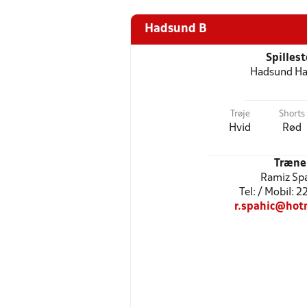
Hadsund B
Spilles
Hadsund Ha
Trøje
Shorts
Hvid
Rød
Træne
Ramiz Sp
Tel: / Mobil: 
r.spahic@hot