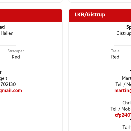
LKB/Gistrup
ted
Sp
 Hallen
Gistru
Strømper
Trøje
Rød
Rød
r
gelt
Mart
61702130
Tel: / 
gmail.com
martin
Chr
Tel: / Mo
cfp240
Torh