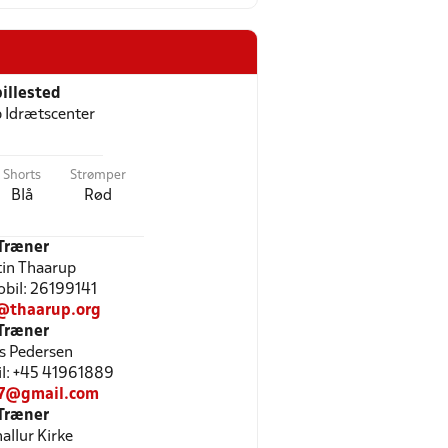
illested
p Idrætscenter
Shorts
Strømper
Blå
Rød
Træner
in Thaarup
Mobil: 26199141
@thaarup.org
Træner
is Pedersen
bil: +45 41961889
7@gmail.com
Træner
allur Kirke