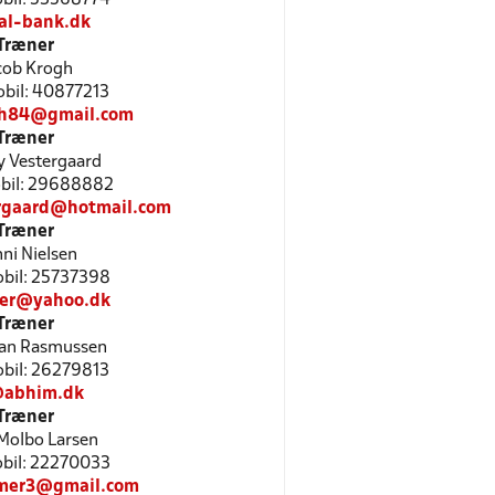
al-bank.dk
Træner
cob Krogh
Mobil: 40877213
gh84@gmail.com
Træner
 Vestergaard
Mobil: 29688882
gaard@hotmail.com
Træner
ni Nielsen
Mobil: 25737398
er@yahoo.dk
Træner
ian Rasmussen
Mobil: 26279813
@abhim.dk
Træner
Molbo Larsen
Mobil: 22270033
er3@gmail.com