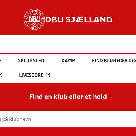
DBU SJÆLLAND
E
SPILLESTED
KAMP
FIND KLUB NÆR DI
LIVESCORE
Find en klub eller et hold