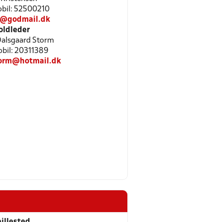
Mobil: 52500210
@godmail.dk
oldleder
Dalsgaard Storm
Mobil: 20311389
torm@hotmail.dk
illested