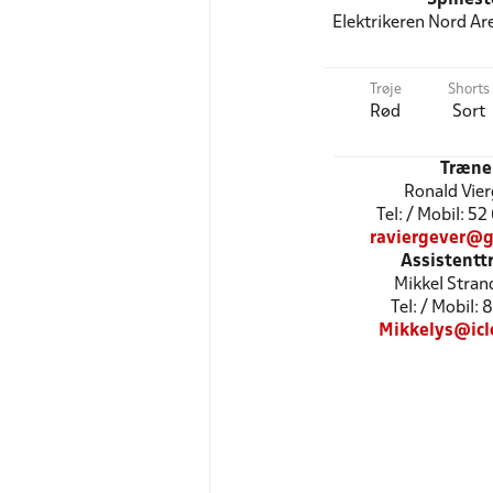
Elektrikeren Nord Ar
Trøje
Shorts
Rød
Sort
Træne
Ronald Vie
Tel: / Mobil: 5
raviergever@g
Assistentt
Mikkel Stran
Tel: / Mobil: 
Mikkelys@icl