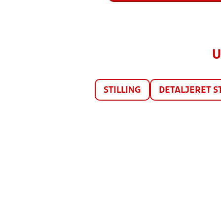
U
STILLING
DETALJERET S