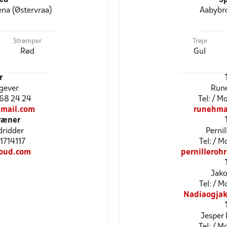
ena (Østervraa)
Aabybro
Strømper
Trøje
Rød
Gul
r
rgever
Run
2 68 24 24
Tel: / 
mail.com
runehma
ræner
dridder
Pernil
81714117
Tel: / M
oud.com
pernillero
Jako
Tel: / 
Nadiaogja
Jesper 
Tel: / 