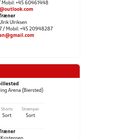
/ Mobil: +45 60461448
e@outlook.com
Træner
lrik Ulriksen
7 / Mobil: +45 20948287
sen@gmail.com
illested
ing Arena (Biersted)
Shorts
Strømper
Sort
Sort
Træner
 Kristensen