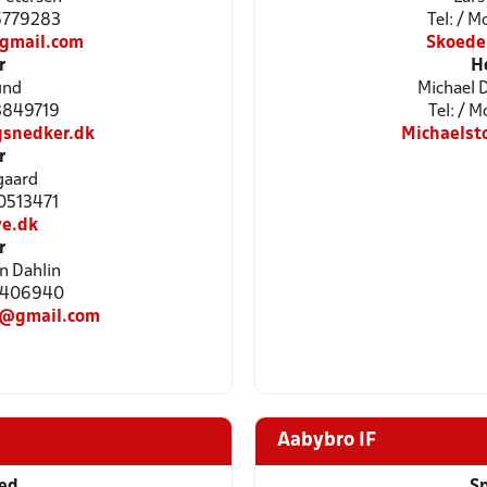
25779283
Tel: / 
gmail.com
Skoede
r
H
und
Michael 
23849719
Tel: / 
snedker.dk
Michaels
r
gaard
40513471
e.dk
r
n Dahlin
 42406940
n@gmail.com
Aabybro IF
ted
Sp