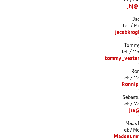
jhj@
Ja
Tel: / 
jacobkro
Tommy
Tel: / 
tommy_vester
Ron
Tel: / 
Ronnip
Sebast
Tel: / 
jra
Mads 
Tel: / 
Madsnumm