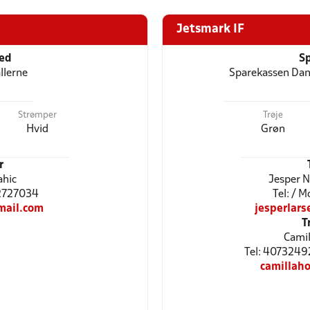
Jetsmark IF
ted
Sp
llerne
Sparekassen Dan
Strømper
Trøje
Hvid
Grøn
r
ahic
Jesper N
22727034
Tel: / 
mail.com
jesperlar
T
Camil
Tel: 4073249
camillah