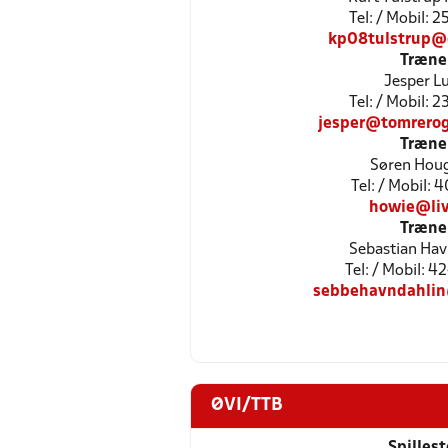
Tel: / Mobil: 
kp08tulstrup@
Træne
Jesper L
Tel: / Mobil: 
jesper@tomrerog
Træne
Søren Hou
Tel: / Mobil: 
howie@liv
Træne
Sebastian Hav
Tel: / Mobil:
sebbehavndahli
ØVI/TTB
Spilles