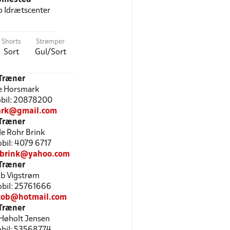
 Idrætscenter
Shorts
Strømper
Sort
Gul/Sort
Træner
e Horsmark
Mobil: 20878200
rk@gmail.com
Træner
le Rohr Brink
obil: 4079 6717
hrbrink@yahoo.com
Træner
b Vigstrøm
Mobil: 25761666
kob@hotmail.com
Træner
Høholt Jensen
Mobil: 53568774