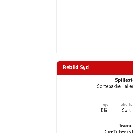
Rebild Syd
Spilles
Sortebakke Halle
Trøje
Shorts
Blå
Sort
Træne
Kurt Tulstrup 