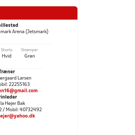
illested
mark Arena (Jetsmark)
Shorts
Strømper
Hvid
Grøn
Træner
ørgaard Larsen
Mobil: 22255163
sen16@gmail.com
rinleder
la Højer Bak
2 / Mobil: 40732492
oejer@yahoo.dk