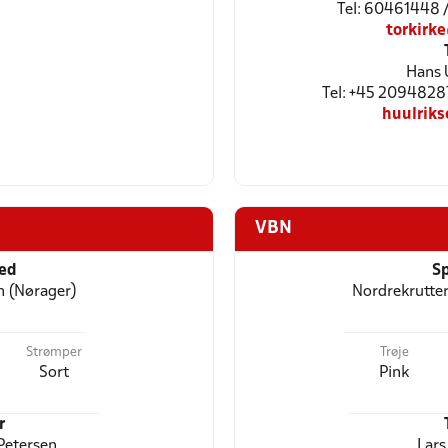
Tel: 60461448 
torkirk
Hans U
Tel: +45 2094828
huulrik
VBN
ted
Sp
n (Nørager)
Nordrekrutter
Strømper
Trøje
Sort
Pink
r
Petersen
Lars